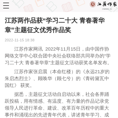
toggle
navigation
江苏两作品获“学习二十大 青春著华
章”主题征文优秀作品奖
2022-11-15 18:38
江苏作家网讯 2022年
11月15日，由
中国作协
网络文学中心联合团中央社会联络部共同举办
的
“学
习二十大 青春著华章”主题征文活动
获奖名单发布。
江苏作家
张启晨（本命红楼）
的
《永远21岁的
朱启杰烈士》
、
顾唤华（顾七兮）
的
《青砖黛瓦中
国红》
获奖。
据悉，
主题征文活动自启动以来，社会各界踊
跃投稿，用有情感、有温度、有力量的作品记录党
领导人民进行革命、建设、改革百年历程中的重大
事件和涌现出的先进青年代表，讲述青年学习、成