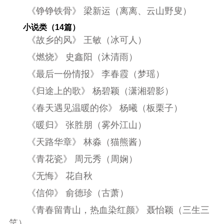
《铮铮铁骨》 梁新运（离离、云山野叟）
小说类（14篇）
《故乡的风》 王敏（冰可人）
《燃烧》 史鑫阳（沐清雨）
《最后一份情报》 李春霞（梦瑶）
《归途上的歌》
杨碧颖（潇湘碧影）
《春天遇见温暖的你》 杨曦（板栗子）
《暖归》 张胜朋（雾外江山）
《天路华章》 林淼（猫熊酱）
《青花瓷》 周元秀（周娴）
《无悔》 花自秋
《信仰》 俞德珍（古萧）
《青春留青山，热血染红颜》 聂怡颖（三生三
笑）