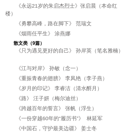
《永远21岁的朱启杰烈士》张启晨（本命红
楼）
《勇攀高峰，路在脚下》 范瑞文
《烟雨任平生》 涂燕娜
散文类（9篇）
《只为遇见更好的自己》 孙岸英（笔名雅楠）
《江与对岸》 孙敏（念一）
《重振青春的翅膀》 李凤艳（李子燕）
《岁月的印记》 李睿洁（清水酹月）
《路》 汪子妍（梅尔迪丝）
《跨越百年的誓言》 张帆（浮生）
《一份穿越60年的“履历书”》
林延军
《中国石，守护最美边疆》 姜士冬