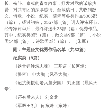
长、奋斗、奉献的青春故事，抒发对党的诚挚热
爱，对共青团的深厚感情。至截稿日，共收到散
文、诗歌、小说、纪实、随笔等各类作品5385部
（篇），经过初筛，2557部（篇）进入评审环节。
经专家评审后，最终评选出33部（篇）优秀作品。
其中，
纪实类8部（篇），散文类9部（篇），小说
类14部（篇），诗歌类2部（篇）。（朱军）
附：
主题征文优秀作品名单（共33篇）
纪实类（8篇）
《铁骨铮铮筑忠魂》 王基诺（长河熠）
《警容》 申大鹏（风圣大鹏）
《记抗美援朝老兵董安国》 刘正鑫（晨风天
堂）
《还有后来人》 刘金龙
《军医王凯》 何东姝（东姝）