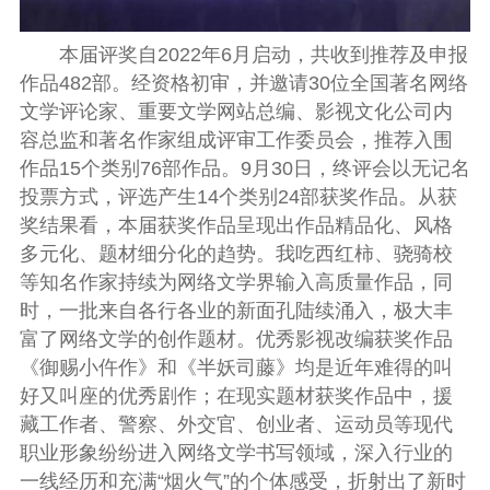
本届评奖自2022年6月启动，共收到推荐及申报
作品482部。经资格初审，并邀请30位全国著名网络
文学评论家、重要文学网站总编、影视文化公司内
容总监和著名作家组成评审工作委员会，推荐入围
作品15个类别76部作品。9月30日，终评会以无记名
投票方式，评选产生14个类别24部获奖作品。从获
奖结果看，本届获奖作品呈现出作品精品化、风格
多元化、题材细分化的趋势。我吃西红柿、骁骑校
等知名作家持续为网络文学界输入高质量作品，同
时，一批来自各行各业的新面孔陆续涌入，极大丰
富了网络文学的创作题材。优秀影视改编获奖作品
《御赐小仵作》和《半妖司藤》均是近年难得的叫
好又叫座的优秀剧作；在现实题材获奖作品中，援
藏工作者、警察、外交官、创业者、运动员等现代
职业形象纷纷进入网络文学书写领域，深入行业的
一线经历和充满“烟火气”的个体感受，折射出了新时