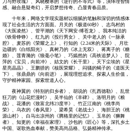
刀与野玫瑰》、风晓樱寒的《逆行的不等式》等，演绎理智情
感、融合悬疑奇幻，开启梦想传奇、凸显青春品质。
十年来，网络文学现实题材以细腻的笔触和深切的情感体
现了社会生活的方方面面。月关的《极道60秒》、志鸟村的
《大医凌然》、管平潮的《天下网安·缚苍龙》、我本纯洁的
《铁骨铮铮》、红九的《投行男女》、关中老人的《一脉承
腔》、麦苏的《荣耀之上》、行知的《2.24米的天际》、月壮
边疆的《白纸阳光》、真树乃的《冰上无双》、蒋离子的《糖
婚》、莲青漪的《狼毫小笔》、巧嫣然的《高铁追梦人》、院
萍的《宝贝，向前冲》、姞文的《长干里》、天下尘埃的《星
星亮晶晶》、王鹏骄的《核医荣耀》、闷骚的蝎子的《道医天
下》、张鼎鼎的《向前进》，展现理想追求、探索人生价值，
守护精神家园、探索世道人心。
夜神翼的《特别的归乡者》、胡说的《扎西德勒》、乱世
狂刀的《山花烂漫时》、吴半仙的《丰碑》、洛明月的《粮
战》、花潘的《致富北纬23度半》、竹正江南的《桃李尚
荣》、乌衣的《春风里》、梁希昊《老战士》、海胆王的《桃
源山村》、白马出凉州的《腾格里的记忆》、玉帛的《狮舞
者》、知更的《幸福在家理》、沙包的《匠心》等，深扎乡土
中国、讴歌热血奉献，赞美高尚品格、弘扬精神传承。