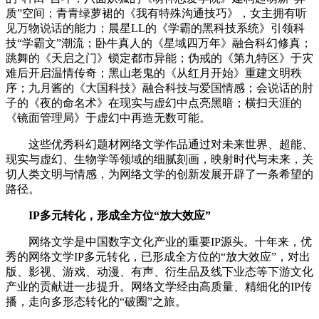
质”空间；青青绿萝裙的《我有特殊沟通技巧》，女主拥有听
见万物说话的能力；晨星LL的《学霸的黑科技系统》引领科
技“学霸文”潮流；卧牛真人的《星域四万年》融合科幻修真；
跳舞的《天启之门》锁定都市异能；伪戒的《第九特区》于灾
难后开启温情传奇；黑山老鬼的《从红月开始》重建文明秩
序；九月酱的《大国科技》融合科技与爱国情感；会说话的肘
子的《夜的命名术》在现实与虚幻中点亮黑暗；横扫天涯的
《镜面管理局》于虚幻中再造无数可能。
这些优秀科幻题材网络文学作品通过对未来世界、超能、
现实与虚幻、生物学等领域的细腻刻画，映射时代与未来，关
切人类文明与情感，为网络文学的创新发展开辟了一条希望的
路径。
IP多元转化，形成全方位“放大效应”
网络文学是中国数字文化产业的重要IP源头。十年来，优
秀的网络文学IP多元转化，已形成全方位的“放大效应”，对出
版、影视、游戏、动漫、有声、衍生品及线下业态等下游文化
产业的贡献进一步提升。网络文学经由高质量、精细化的IP传
播，走向多形态转化的“破圈”之旅。