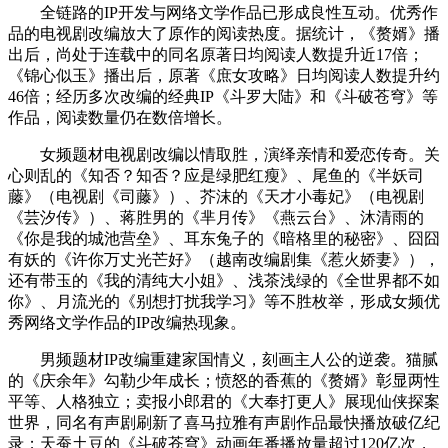
全链路的IP开发与网络文学作品已形成良性互动。优秀作
品的电视剧改编放大了原作的阅读热度。据统计，《赘婿》播
出后，尚处于连载中的同名原著日均阅读人数提升近17倍；
《锦心似玉》播出后，原著《庶女攻略》日均阅读人数提升约
46倍；经历多次改编的经典IP《斗罗大陆》和《斗破苍穹》等
作品，阅读数量仍在数倍增长。
女频题材电视剧改编以情取胜，演绎亲情和爱恋传奇。关
心则乱的《知否？知否？应是绿肥红瘦》、尾鱼的《半妖司
藤》（电视剧《司藤》）、芥沫的《天才小毒妃》（电视剧
《芸汐传》）、蒋胜男的《芈月传》《燕云台》、沐清雨的
《你是我的城池营垒》、耳东兔子的《暗格里的秘密》、囧囧
有妖的《许你万丈光芒好》（越南改编剧集《惹火娇妻》），
还有带玉的《我的清纯大小姐》、浅茶浅绿的《全世界都不如
你》、月流光的《别想打扰我学习》等不胜枚举，形成女频优
秀网络文学作品的IP改编热现象。
男频题材IP改编重建家国情义，刻画主人公的逆袭。猫腻
的《庆余年》勾勒少年成长；愤怒的香蕉的《赘婿》彰显两性
平等、人格独立；卖报小郎君的《大奉打更人》展现仙侠探案
世界，同名有声剧刷新了喜马拉雅有声剧作品最快播放破亿纪
录；天蚕土豆的《斗破苍穹》动画年番播放量超过120亿次，