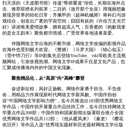
扫天涯的《天道图书馆》传递“尊师重道”传统，长期在海外点
击、推荐双榜名列前茅；二目的《放开那个女巫》用瑰丽想象
展现异世界的轻松日常；齐佩甲的《超神机械师》将科幻与游
戏结合，创造出广袤的宇宙空间；囧囧有妖的《许你万丈光芒
好》讲述唯美爱情故事，拥有超高人气；百香蜜的《抱歉我拿
的是女主剧本》聚焦都市情感，广受世界各地读者喜爱。
伴随网络文学出海的不断升级，网络文学改编的影视作品
在海外也受到极大欢迎。《赘婿》《斗罗大陆》《锦心似玉》
《雪中悍刀行》等IP剧集先后登陆YouTube、viki等欧美主流视
频网站，引发收视热潮。网络文学IP成果不仅是文化产品，也
汇聚成传播海内外的中国文化现象。
聚焦精品化，从“高原”向“高峰”攀登
奋进新征程，风好正扬帆。网络作家勇于担当、不负使
命，用精品力作展现新时代网络文学新风貌。中国作协创
设“中国网络文学影响力榜”，迄今共推选出183部优秀网络文
学作品；中国作协开展重点作品扶持工作，迄今共扶持网络文
学重点作品308部；中国作协和国家新闻出版署联合推介全国
优秀网络文学作品共112部；《他从暖风来》《秦吏》《樱花
依旧开》等作品入选“优秀现实题材和历史题材网络文学出版