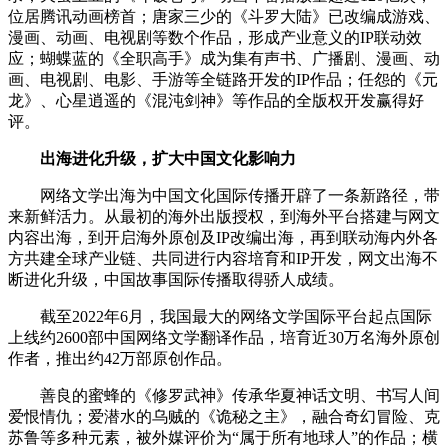
位居腾讯动画榜首；唐家三少的《斗罗大陆》已改编成游戏、
漫画、动画、电视剧等数个作品，形成产业意义的IP联动效
应；蝴蝶蓝的《全职高手》成为集有声书、广播剧、漫画、动
画、电视剧、电影、手游等全链路开发的IP作品；任怨的《元
龙》、心星逍遥的《混沌剑神》等作品的全版权开发赢得好
评。
出海进化升级，扩大中国文化影响力
网络文学出海为中国文化国际传播开辟了一条新路径，带
来新鲜活力。从最初的海外出版授权，到海外平台搭建与网文
内容出海，到开启海外原创及IP改编出海，再到联动海内外各
方共建全球产业链、共同进行内容培育和IP开发，网文出海不
断进化升级，中国故事国际传播取得骄人成绩。
截至2022年6月，我国最大的网络文学国际平台起点国际
上线约2600部中国网络文学翻译作品，培育近30万名海外原创
作者，推出约42万部原创作品。
善良的蜜蜂的《修罗武神》传承华夏神话文明、书写人间
爱恨情仇；爱潜水的乌贼的《诡秘之主》，融合奇幻冒险、克
苏鲁等多种元素，被外媒评价为“属于所有地球人”的作品；横