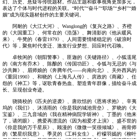
幻、历史、悬疑等传统题材。作品主题和叙事视角更加多元，
表达了个体与时代进程的关联。“时代”“奋斗”“职场”“乡村”“婚
姻”成为现实题材创作的主要关键词。
阿耐的《大江大河》、Wanglong的《复兴之路》、齐橙
的《大国重工》、何常在的《浩荡》、舞清影的《他从暖风
来》、牛凳的《春雷1979》、人间需要情绪稳定的《破浪时
代》等，聚焦时代变迁、激发行业梦想、回应时代召唤。
卓牧闲的《朝阳警事》、匪迦的《关键路径》、小狐濡尾
的《南方有乔木》、陈酿的《传国功匠》、令狐与无忌的《与
沙共舞》、眉师娘的《奔腾年代——向南向北》、关外西风的
《重回1990》、和晓的《上海凡人传》、庹政的《商藏》、任
怨的《神工》等，讴歌青春热血、塑造青年群像，描绘奋斗成
长、呈现创业奇迹。
骁骑校的《匹夫的逆袭》、唐欣恬的《恩将求抱》、辛夷
坞的《我们》、沐清雨的《你是我的城池营垒》、罗晓的《大
宝鉴》、三九音域的《我在精神病院学斩神》、丁墨的《他来
了，请闭眼》、携爱再漂流的《因为相爱才上演》、盛不世的
《你是我的万千星辰》、顾漫的《微微一笑很倾城》、画骨师
的《繁星织我意》、季灵的《工科女生》、柠檬羽嫣的《柳叶