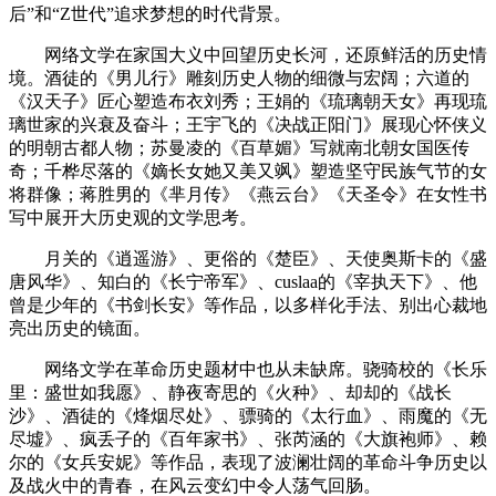
后”和“Z世代”追求梦想的时代背景。
网络文学在家国大义中回望历史长河，还原鲜活的历史情
境。酒徒的《男儿行》雕刻历史人物的细微与宏阔；六道的
《汉天子》匠心塑造布衣刘秀；王娟的《琉璃朝天女》再现琉
璃世家的兴衰及奋斗；王宇飞的《决战正阳门》展现心怀侠义
的明朝古都人物；苏曼凌的《百草媚》写就南北朝女国医传
奇；千桦尽落的《嫡长女她又美又飒》塑造坚守民族气节的女
将群像；蒋胜男的《芈月传》《燕云台》《天圣令》在女性书
写中展开大历史观的文学思考。
月关的《逍遥游》、更俗的《楚臣》、天使奥斯卡的《盛
唐风华》、知白的《长宁帝军》、cuslaa的《宰执天下》、他
曾是少年的《书剑长安》等作品，以多样化手法、别出心裁地
亮出历史的镜面。
网络文学在革命历史题材中也从未缺席。骁骑校的《长乐
里：盛世如我愿》、静夜寄思的《火种》、却却的《战长
沙》、酒徒的《烽烟尽处》、骠骑的《太行血》、雨魔的《无
尽墟》、疯丢子的《百年家书》、张芮涵的《大旗袍师》、赖
尔的《女兵安妮》等作品，表现了波澜壮阔的革命斗争历史以
及战火中的青春，在风云变幻中令人荡气回肠。