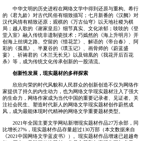
中华文明的历史进程在网络文学中得到还原与重构。希行
的《君九龄》对古代民俗有细致描写；七月新番的《汉阙》对
汉代风情有精致还原；观棋的《万古仙穹》以天地社稷为棋
局；越人歌的《谢家皇后》细节真实、文化浓郁；吱吱的《登
堂入室》融入传统非遗制瓷技术；巧嫣然的《海上升明月》开
创海上丝绸之路。空留的《惜花芷》、解语的《帝台春》、阿
彩的《孤凰》、半夏谷的《璞玉记》、画骨师的《蔚蓝盛
宴》、祈祷君的《木兰无长兄》以及锦凰的《我花开后百花
杀》等，成为传统文化传承创新的一股清流。
创新性发展，现实题材的多样探索
欣欣向荣的时代风貌和人民群众的创新创造不仅为网络作
家提供了持久的内生动力，也为网络文学现实题材注入了强大
的生命力，网络作家成为当代中国的重要记录者、见证者。关
注社会民生、塑造时代新人的网络文学现实题材创作蔚然成
风，成为最能体现时代精神的网络文学重要题材类型。
2021年全国主要文学网站新增现实题材作品27万余部，同
比增长27%，现实题材作品存量超过130万部（本文数据来自
《2021中国网络文学蓝皮书》）。现实题材作品增速已超越奇