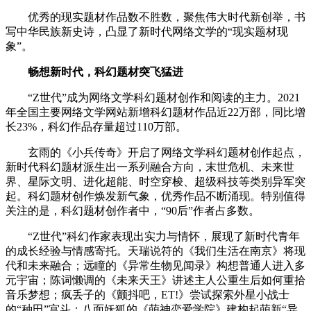
优秀的现实题材作品数不胜数，聚焦伟大时代新创举，书
写中华民族新史诗，凸显了新时代网络文学的“现实题材现
象”。
畅想新时代，科幻题材突飞猛进
“Z世代”成为网络文学科幻题材创作和阅读的主力。2021
年全国主要网络文学网站新增科幻题材作品近22万部，同比增
长23%，科幻作品存量超过110万部。
玄雨的《小兵传奇》开启了网络文学科幻题材创作起点，
新时代科幻题材派生出一系列融合方向，末世危机、未来世
界、星际文明、进化超能、时空穿梭、超级科技等类别异军突
起。科幻题材创作焕发新气象，优秀作品不断涌现。特别值得
关注的是，科幻题材创作者中，“90后”作者占多数。
“Z世代”科幻作家表现出实力与情怀，展现了新时代青年
的成长经验与情感寄托。天瑞说符的《我们生活在南京》将现
代和未来融合；远瞳的《异常生物见闻录》构想普通人进入多
元宇宙；陈词懒调的《未来天王》讲述主人公重生后如何重拾
音乐梦想；疯丢子的《颤抖吧，ET!》尝试探索外星小战士
的“种田”宫斗；八面妖狐的《萌神恋爱学院》建构起萌新“异