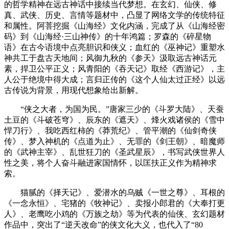
的哲学精神在远古神话中接续当代梦想。在玄幻、仙侠、修
真、武侠、历史、言情等题材中，凸显了网络文学的传统特征
和属性。阿菩挖掘《山海经》文化内涵，完成了从《山海经密
码》到《山海经·三山神传》的十年鸿篇；罗森的《碎星物
语》在古今语境中点亮胆识和侠义；血红的《巫神记》重塑水
神共工于盘古天地间；风御九秋的《参天》汲取远古神话元
素，捍卫公平正义；风青阳的《吞天记》取经《西游记》，主
人公于绝境中得大成；言归正传的《这个人仙太过正经》以远
古传说为背景，用现代想象给出新解。
“侠之大者，为国为民。”唐家三少的《斗罗大陆》、天蚕
土豆的《斗破苍穹》、辰东的《遮天》、烽火戏诸侯的《雪中
悍刀行》、我吃西红柿的《莽荒纪》、管平潮的《仙剑奇侠
传》、梦入神机的《点道为止》、无罪的《剑王朝》、暗魔师
的《武神主宰》、乱世狂刀的《圣武星辰》，书写武侠世界人
性之美，将个人奋斗融进家国情怀，以匡扶正义作为精神求
索。
猫腻的《择天记》、爱潜水的乌贼《一世之尊》、耳根的
《一念永恒》、宅猪的《牧神记》、卖报小郎君的《大奉打更
人》、老鹰吃小鸡的《万族之劫》等为代表的仙侠、玄幻题材
作品中，突出了“逆天改命”的侠文化大义，也代入了“80