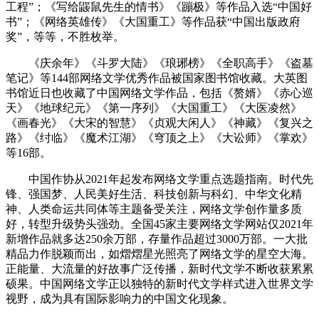
工程”；《写给鼹鼠先生的情书》《蹦极》等作品入选“中国好
书”；《网络英雄传》《大国重工》等作品获“中国出版政府
奖”，等等，不胜枚举。
《庆余年》《斗罗大陆》《琅琊榜》《全职高手》《盗墓
笔记》等144部网络文学优秀作品被国家图书馆收藏。大英图
书馆近日也收藏了中国网络文学作品，包括《赘婿》《赤心巡
天》《地球纪元》《第一序列》《大国重工》《大医凌然》
《画春光》《大宋的智慧》《贞观大闲人》《神藏》《复兴之
路》《纣临》《魔术江湖》《穹顶之上》《大讼师》《掌欢》
等16部。
中国作协从2021年起发布网络文学重点选题指南。时代先
锋、强国梦、人民美好生活、科技创新与科幻、中华文化精
神、人类命运共同体等主题备受关注，网络文学创作量多质
好，转型升级势头强劲。全国45家主要网络文学网站仅2021年
新增作品就多达250余万部，存量作品超过3000万部。一大批
精品力作脱颖而出，如熠熠星光照亮了网络文学的星空大海。
正能量、大流量的好故事广泛传播，新时代文学不断收获累累
硕果。中国网络文学正以独特的新时代文学样式进入世界文学
视野，成为具有国际影响力的中国文化现象。