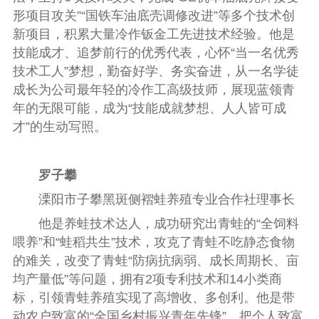
形项目攻关”“国铁车油底壳调修改进”等多个技术创
新项目，积累大量冷作钣金工先进技术经验。他是
技能成才、追梦前行的优秀代表，心怀“当一名优秀
技术工人”梦想，勤奋好学、务实奋进，从一名学徒
成长为公司最年轻的冷作工高级技师，展现蓝领青
年的无限可能，成为“技能成就梦想、人人皆可成
才”的生动写照。
罗子攀
溧阳市子攀黑斑侧褶蛙养殖专业合作社理事长
他是养蛙技术达人，成功研究出青蛙的“全饲料
喂养”和“蛙稻共生”技术，攻克了青蛙不吃静态食物
的难关，改变了青蛙“防病抗病弱、成长周期长、亩
均产量低”等问题，拥有2项专利技术和14小类商
标，引领青蛙养殖实现了高增收、多创利。他是带
动农户致富的“全国乡村振兴青年先锋”，把个人致富