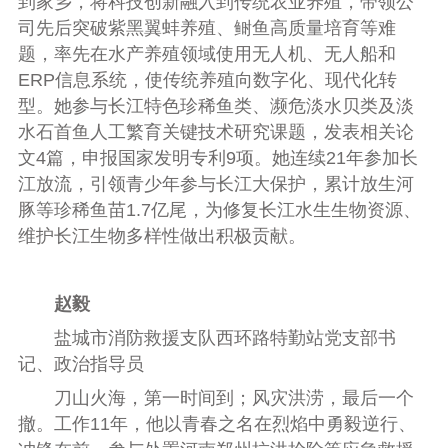
到家乡，将科技创新融入到传统农业养殖，带领公
司先后突破紫黑翼蚌养殖、鲥鱼高质量培育等难
题，率先在水产养殖领域使用无人机、无人船和
ERP信息系统，使传统养殖向数字化、现代化转
型。她参与长江特色珍稀鱼类、濒危淡水贝类及淡
水石首鱼人工繁育关键技术研究课题，发表相关论
文4篇，申报国家发明专利9项。她连续21年参加长
江放流，引领青少年参与长江大保护，累计放生河
豚等珍稀鱼苗1.7亿尾，为修复长江水生生物资源、
维护长江生物多样性做出积极贡献。
赵毅
盐城市消防救援支队西环路特勤站党支部书
记、政治指导员
刀山火海，第一时间到；风灾洪涝，最后一个
撤。工作11年，他以青春之名在烈焰中勇毅逆行、