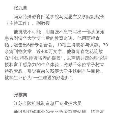
张九童
南京特殊教育师范学院马克思主义学院副院长
（主持工作）、副教授
他挑战不可能，用自强不息书写出一部从脑瘫
患者到清华大学博士后的教育奇迹。他用两根食
指，敲击出6部专著合著、19项主持或参与课题、70
余篇刊物文章，近400万文字。他将青春之花绽放
在“中国特教师资培养的摇篮”，以声情并茂的理论讲
授和富于感染力的生命体验，激励千余位学子树立
特教梦想，引导百余位残疾大学生找到奋斗目标，
被学生评价为“一生难遇的好老师”。
张雯集
江苏金陵机械制造总厂专业技术员
他以对航修事业的无比热爱刻苦钻研，练就高