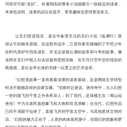
写得尽可能“友好”。 朴素翔实的警务小说能吸引一批稳定的读者，
本身也说明，读者的品位在提升，审美趣味也变得更加多元。
让玄幻照进现实，是去年备受关注的玄幻小说《临渊行》获
得认可的根本原因。在这部作品中，江苏作家宅猪编织了平民少年
在时代烘炉中历练成长、并见证波诡云谲的改革和斗争的故事。像
这样在玄幻中植入社会议题和思想实验、在天马行空中交织现实的
既视感，是社会学出身的宅猪一以贯之的艺术追求。
“幻想类故事一直有着最深厚的读者基础，这是网络文学转型
时决不能抛弃掉的自家宝藏。”宅猪对记者说。唐传奇中，古人幻想
一把剑能飞到千里之外杀死坏人；到了现代，还珠楼主在《蜀山仙
侠传》中为古老民族想象飞机大炮和坦克潜艇；在当代，幻想作品
已经不局限于仙侠了，直接飞升到宇宙太空中，与其他星球文明对
话。“幻想的魅力正在于，人类的肉体虽然渺小，但我们的想象和梦