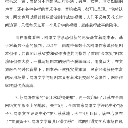
把书念一遍，而是分不同角色进行扮演，男声、女声、老幼妇孺的
声音，还有各种各样的音乐伴奏、音响效果，都可以呈现。”宅猪认
为，网文也可以经过授权后被制作成短视频，人们不必每天花长时
间追更，只需每天点开一个几分钟的视频，就能获得故事的陪伴。
而在雨魔看来，网络文学形态创新的尽头矗立着剧本杀。基
于对新兴业态的预判，2021年，雨魔带领数十名网络作家试验短剧
本创作，共青团江苏省委和省作协也共同指导了首届“金本奖”剧本
演绎创作大赛，一批写短剧本的好苗子脱颖而出。雨魔认为，在文
旅融合的时代背景下，剧本杀正依托实景旅游、民宿经济获得丰富
的应用场景，网络文学与短剧本又有着水乳交融的亲缘性，网络作
家转型优势满满。
江苏网络作家的“春江水暖鸭先知”，再一次印证了江苏在全国
网络文学版图上的地位。去年5月，全国首家网络文学评论中心“扬
子江网络文学评论中心”在江苏落地，今年4月18日，该中心发布
了“首届扬子江网络文学最具IP潜力榜”，试图打通文学和市场自说