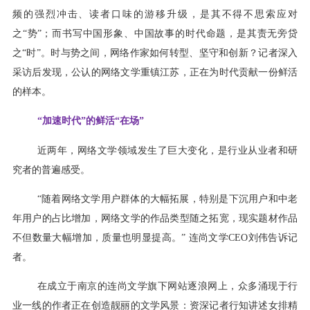
频的强烈冲击、读者口味的游移升级，是其不得不思索应对
之“势”；而书写中国形象、中国故事的时代命题，是其责无旁贷
之“时”。时与势之间，网络作家如何转型、坚守和创新？记者深入
采访后发现，公认的网络文学重镇江苏，正在为时代贡献一份鲜活
的样本。
“加速时代”的鲜活“在场”
近两年，网络文学领域发生了巨大变化，是行业从业者和研
究者的普遍感受。
“随着网络文学用户群体的大幅拓展，特别是下沉用户和中老
年用户的占比增加，网络文学的作品类型随之拓宽，现实题材作品
不但数量大幅增加，质量也明显提高。” 连尚文学CEO刘伟告诉记
者。
在成立于南京的连尚文学旗下网站逐浪网上，众多涌现于行
业一线的作者正在创造靓丽的文学风景：资深记者行知讲述女排精