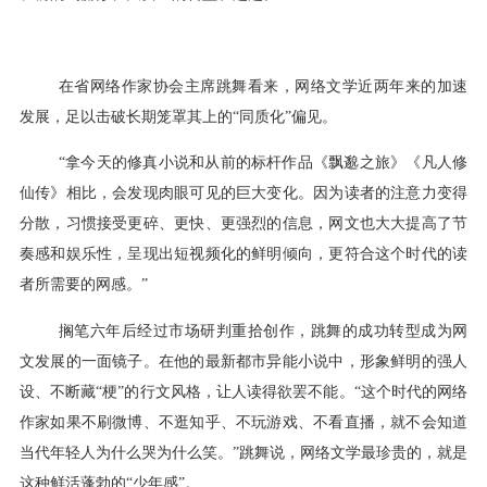
在省网络作家协会主席跳舞看来，网络文学近两年来的加速
发展，足以击破长期笼罩其上的“同质化”偏见。
“拿今天的修真小说和从前的标杆作品《飘邈之旅》《凡人修
仙传》相比，会发现肉眼可见的巨大变化。因为读者的注意力变得
分散，习惯接受更碎、更快、更强烈的信息，网文也大大提高了节
奏感和娱乐性，呈现出短视频化的鲜明倾向，更符合这个时代的读
者所需要的网感。”
搁笔六年后经过市场研判重拾创作，跳舞的成功转型成为网
文发展的一面镜子。在他的最新都市异能小说中，形象鲜明的强人
设、不断藏“梗”的行文风格，让人读得欲罢不能。“这个时代的网络
作家如果不刷微博、不逛知乎、不玩游戏、不看直播，就不会知道
当代年轻人为什么哭为什么笑。”跳舞说，网络文学最珍贵的，就是
这种鲜活蓬勃的“少年感”。