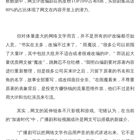
察数据中，网文IP改编剧在热度榜TOP10中占有8席，头部剧集高达
80%的占比体现了网文在内容开发上的潜力。
但对体量庞大的网络文学而言，并不是所有的IP改编都尽如
人意。“书实在太多，改编不过来了。” 雨魔说，“很多公司以前囤
了大量IP，其中包括大批并不适合或者很难改编的IP。” 而说起大
量优质网文被“魔改”，跳舞忍不住吐槽，“我明白编剧要对原著内容
进行重新整理，但是很多公司买来IP之后，只留下原著的书名和主
角的名字，故事全部重写，或改得面目全非。”在雨魔看来，不尊重
原著的表象背后，是投资方赚快钱的流量思维作祟，他们不过是利
用大IP和当红演员来引流。
其实，网文的延伸链条不只影视和游戏。宅猪认为，在当前
的“加速时代”中，广播剧和短视频或许是网文可以搭载的新媒介。
“广播剧可以把网络文学作品用声音的形式讲述出来。它不是