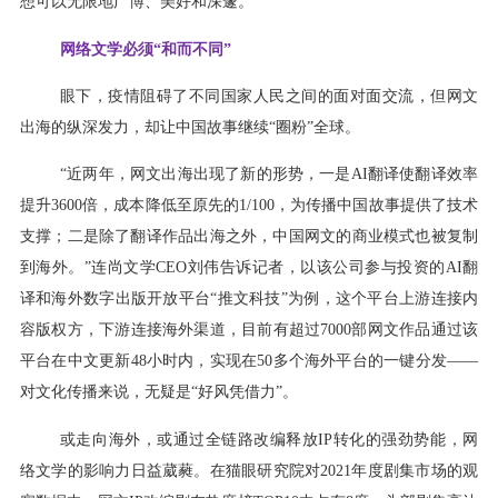
想可以无限地广博、美好和深邃。”
网络文学必须“和而不同”
眼下，疫情阻碍了不同国家人民之间的面对面交流，但网文
出海的纵深发力，却让中国故事继续“圈粉”全球。
“近两年，网文出海出现了新的形势，一是AI翻译使翻译效率
提升3600倍，成本降低至原先的1/100，为传播中国故事提供了技术
支撑；二是除了翻译作品出海之外，中国网文的商业模式也被复制
到海外。”连尚文学CEO刘伟告诉记者，以该公司参与投资的AI翻
译和海外数字出版开放平台“推文科技”为例，这个平台上游连接内
容版权方，下游连接海外渠道，目前有超过7000部网文作品通过该
平台在中文更新48小时内，实现在50多个海外平台的一键分发——
对文化传播来说，无疑是“好风凭借力”。
或走向海外，或通过全链路改编释放IP转化的强劲势能，网
络文学的影响力日益葳蕤。在猫眼研究院对2021年度剧集市场的观