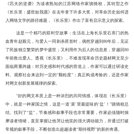
《匹夫的逆袭》为读者熟知的江苏网络作家骁骑校，其转型之作
《长乐里：盛世如我愿》在去年拿下许多大奖，对革命历史如何进
入网络文学的路径难题，《长乐里》作出了富有启示意义的探索。
这是一个精巧的双时空故事：生活在上海长乐里石库门的热
血青年赵殿元，与爱人一同刺杀匪首时，偶然穿越到80年后，见证
了民族独立繁荣的梦中盛世；又利用作为后人的信息差，穿越回80
年前救出爱人。透视《长乐里》，不难发现革命历史题材网文至少
面临两重跨越：对历史感和时代感的营造上，作家可以通过研读史
料、观察社会来达到一定的“颗粒度”；真正构成考验的，还是作家
对网文创新发展规律的探索。
“好的网文本质上是一种浓烈的共同情感，体现在《长乐里》
中，就是一种家国之情，这是一道‘菜’里最提味的‘盐’！”骁骑校总
结。找到了“盐”，节奏感和叙事手段也非常重要，作家必须随时揣
摩读者情绪，直至掌握让他哭让他笑的强大调动能力，并通过打破
常规的叙事手段，不断创造出超越读者“期待视野”的新的奇遇。