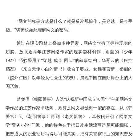
“网文的叙事方式是什么？就是反常规操作，是穿越，是金手
指。”骁骑校如此理解网文的密码。
通过在现实题材上叠加多种元素，网络文学有了拥抱现实的
翅膀。放眼近两年江苏网络作家的现实题材创作，雨魔的《少年
1927》巧妙采用了“穿越-成长-回归”的叙事结构，华胥云的《疾控
档案》《来自天使小白的情书》糅合了职业、女性和言情，桑甜的
《援外仁医》以年轻女性医生的视野，展现中国在国际舞台上的大
国形象。
曾凭借《朝阳警事》入选“庆祝新中国成立70周年”主题网络文
学作品的江苏作家卓牧闲，则算是网文界独树一帜的存在。从《韩
警官》到《朝阳警事》再到《老兵新警》，卓牧闲开创了网络文
学“警务小说”门派，他的特色在于把日常生活流写得尽可能细腻，
把普通人的职业经历写得尽可能真实，把有关警察行业的知识普及