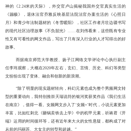
神的《2.24米的天际》，外交官卢山揭秘我国外交官真实生活的
《蹦极》，退休法官乔雅反映基层法院法官办案生活的《心照日
月》和青少年法制题材的《冬雪暖阳》，社区工作者月壮边疆书写
的现代社区治理故事《不负韶光》……在刘伟看来，这些既有专业
性又有可看性的网文作品，写出了只有深入行业的人才写得出的好
故事。
而据南京师范大学教授、扬子江网络文学评论中心执行副主
任李玮观察，大概在2020年左右，玄幻、言情、历史、科幻等类型
文纷纷出现了变体、融合和创新的新浪潮。
“除了明显的现实题材转向，科幻元素也成为整个男频网文转
型的重要动向，我特别推崇天瑞说符的银河奖获奖作品《我们生活
在南京》，值得一看。女频网文步入了‘女频+’时代，小说元素更加
丰富，比如红刺北《砸锅卖铁去上学》中的机甲元素，祈祷君《开
端》运用的时间循环等，还有近年来大火的女性悬疑，都构成了对
从前的玛丽苏、大女主的转型和超越。”