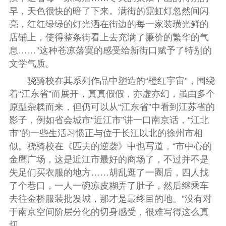
早，天色很快的暗了下来。满街的霓虹灯忽然间闪
亮，红红绿绿的灯光洒在街边的每一家装璜光鲜的
店铺上，使得整条街看上去充满了廉价的繁华的气
息……”这种苍凉落寞的感受给新街口赋予了特别的
文学气质。
骁骑校在其系列作品中塑造的“橙红宇宙”，围绕
着“江东省”而展开，真真假假，亦虚亦幻，虽由多个
原型杂糅而来，但仍可以从“江东省”中看到江苏省的
影子，例如省会城市“近江市”讲一口南京话，“江北
市”的一些生活习惯正与位于长江以北的徐州市相
似。骁骑校在《匹夫的逆袭》中也写道，“市中心的
金鹰广场，这是近江市最好的商场了，不过并不是
失足们买衣服的地方……胡乱逛了一圈后，四人找
了个巷口，一人一碗凉皮糊弄了肚子，然后继乘车
去往金桥服装批发城，那才是最终目的地。”没有对
于南京空间阶层分化的切身感受，很难写得这么真
切。