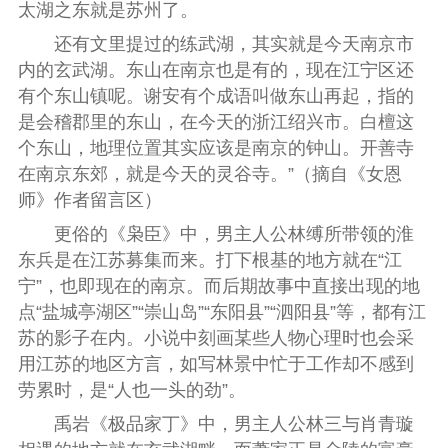
太湖之东就是苏州了。
还有文里提过的练武湖，其实就是今天南京市
内的玄武湖。东山在南京也是有的，现在江宁区还
有个东山镇呢。谢安有个成语叫做东山再起，指的
是会稽郡里的东山，在今天的浙江绍兴市。白檀这
个东山，地理位置其实应该是南京的钟山。开善寺
在南京东郊，就是今天的灵谷寺。”（摘自《女恩
师》作者留言区）
更俗的《枭臣》中，男主人公林缚所带领的淮
东兵是在江苏募集而来。打下根基的地方就在“江
宁”，也即现在的南京。而后期故事中直接出现的地
点“盐城亭湖区”“崇山岛”“东阳县”“泗阳县”等，都有江
苏的影子在内。小说中刻画某些人物心理时也会采
用江苏的地区方言，如写林景中忙于工作却不感到
劳累时，是“人也一头的劲”。
禹岩《极品家丁》中，男主人公林三与肖青璇