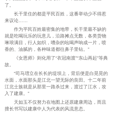
了。
长干里住的都是平民百姓，这番举动少不得惹
来议论……
作为平民百姓最密集的地带，长干里最不缺的
就是吃喝玩乐的玩意儿，沿路摊点无数，各类货物
琳琅满目，行人如织，嘈杂的吆喝声响成一片，喷
香的、油腻的，各种味道都往鼻子里钻。”
《女恩师》则化用了“衣冠南渡”“东山再起”等典
故。
“司马瑨立在长长的堤坝上，背后便是白晃晃的
水面，水面那头是江北一望无际的良田。十二年前
江北士族就是从那里一路杀过来，渡过了江水，攻
入了建康。”
天如玉不仅努力在地图上还原建康周边，而且
擅长书写以建康中人为代表的风流意态。