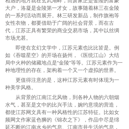
相遇的地方就在玄武湖畔，而萧家正是金陵的富豪
大户，洛凝是金陵第一才女，故事随着林三在金陵
的一系列活动而展开。林三研发新品，制作旗袍等
女性衣物，都要借助于广阔的社会背景，而在古
代，江苏正具有繁荣的商业交易市场，其中以丝绸
市场尤甚。
即使在玄幻文学中，江苏元素也比比皆是。例
如《吞噬星空》的开场在扬州，《医统江山》大结
局中火种的储藏地点是“金陵”等等。江苏元素作为一
种地理性的存在，架构着一个又一个虚拟的世界。
更值得注意的是，这种江苏元素有时体现为一
种美学风格。
从背景的江南江北风物，到各种人物的六朝烟
水气，甚至是文中的比兴手法，婉约意境的营造，
都使江苏网文具有一种风格性的江苏特征。比如女
频网文作家蓝色狮的《锦衣之下》，作品中尽是绵
延不断的江南水乡的气息、江南市井生活的气息，