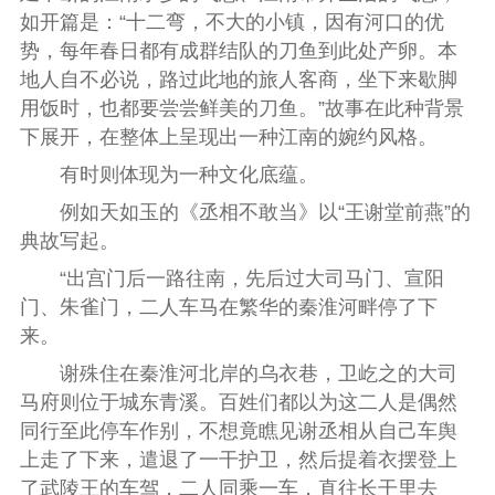
如开篇是：“十二弯，不大的小镇，因有河口的优
势，每年春日都有成群结队的刀鱼到此处产卵。本
地人自不必说，路过此地的旅人客商，坐下来歇脚
用饭时，也都要尝尝鲜美的刀鱼。”故事在此种背景
下展开，在整体上呈现出一种江南的婉约风格。
有时则体现为一种文化底蕴。
例如天如玉的《丞相不敢当》以“王谢堂前燕”的
典故写起。
“出宫门后一路往南，先后过大司马门、宣阳
门、朱雀门，二人车马在繁华的秦淮河畔停了下
来。
谢殊住在秦淮河北岸的乌衣巷，卫屹之的大司
马府则位于城东青溪。百姓们都以为这二人是偶然
同行至此停车作别，不想竟瞧见谢丞相从自己车舆
上走了下来，遣退了一干护卫，然后提着衣摆登上
了武陵王的车驾，二人同乘一车，直往长干里去