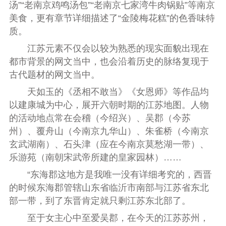
汤”“老南京鸡鸣汤包”“老南京七家湾牛肉锅贴”等南京
美食，更有章节详细描述了“金陵梅花糕”的色香味特
质。
江苏元素不仅会以较为熟悉的现实面貌出现在
都市背景的网文当中，也会沿着历史的脉络复现于
古代题材的网文当中。
天如玉的《丞相不敢当》《女恩师》等作品均
以建康城为中心，展开六朝时期的江苏地图。人物
的活动地点常在会稽（今绍兴）、吴郡（今苏
州）、覆舟山（今南京九华山）、朱雀桥（今南京
玄武湖南）、石头津（应在今南京莫愁湖一带）、
乐游苑（南朝宋武帝所建的皇家园林）……
“东海郡这地方是我唯一没有详细考究的，西晋
的时候东海郡管辖山东省临沂市南部与江苏省东北
部一带，到了东晋肯定就只剩江苏东北部了。
至于女主心中至爱吴郡，在今天的江苏苏州，