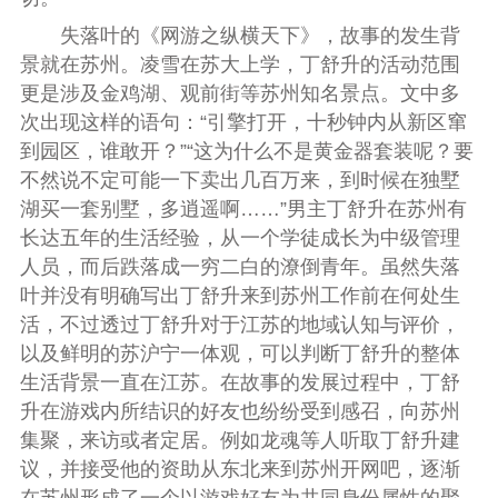
失落叶的《网游之纵横天下》，故事的发生背
景就在苏州。凌雪在苏大上学，丁舒升的活动范围
更是涉及金鸡湖、观前街等苏州知名景点。文中多
次出现这样的语句：“引擎打开，十秒钟内从新区窜
到园区，谁敢开？”“这为什么不是黄金器套装呢？要
不然说不定可能一下卖出几百万来，到时候在独墅
湖买一套别墅，多逍遥啊……”男主丁舒升在苏州有
长达五年的生活经验，从一个学徒成长为中级管理
人员，而后跌落成一穷二白的潦倒青年。虽然失落
叶并没有明确写出丁舒升来到苏州工作前在何处生
活，不过透过丁舒升对于江苏的地域认知与评价，
以及鲜明的苏沪宁一体观，可以判断丁舒升的整体
生活背景一直在江苏。在故事的发展过程中，丁舒
升在游戏内所结识的好友也纷纷受到感召，向苏州
集聚，来访或者定居。例如龙魂等人听取丁舒升建
议，并接受他的资助从东北来到苏州开网吧，逐渐
在苏州形成了一个以游戏好友为共同身份属性的聚