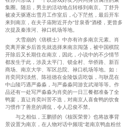
集圈。随后，男主的活动地点转移到南京。丁舒升
被凌天驱逐出雪月工作室后，心下茫然，最后开车
来到南京，在夫子庙附近开办“甘泉香”酒楼，更曾多
次提及秦淮河、禄口机场等地。
大雪崩的《痞棋士》中亦有许多南京元素。肖
奕离开家乡后首先就选择来南京闯荡，被中国棋院
开除后又长期住在南京，因此，小说中的不少情节
都发生于此，涉及太平门、锁金村、华侨路、新百
商场、南京大学、军区总院、禄口机场等地。如：
肖奕同刘淡然、陈祖德在金陵饭店吃饭，与耿昆在
中山陵巧遇严淼淼，与严淼淼同游玄武湖等等。作
品还有一处写严淼淼为肖奕的一日三餐都准备了全
鸭宴，直让肖奕叫苦不迭，对南京人喜食鸭的饮食
习惯作了善意的调侃，令人忍俊不禁。
与之相似，王鹏骄的《核医荣誉》也将故事背
景设置为南京，在人物对话中频现“老南京鸭血粉丝