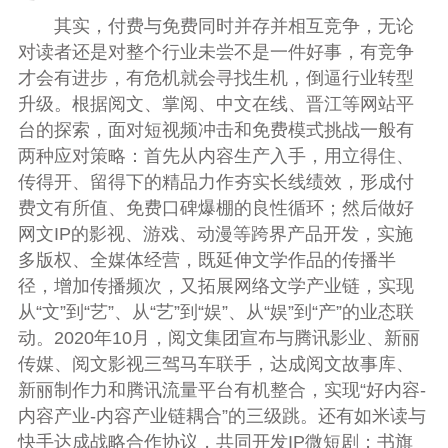
其实，付费与免费同时并存并相互竞争，无论
对读者还是对整个行业未尝不是一件好事，有竞争
才会有进步，有危机就会寻找生机，倒逼行业转型
升级。根据阅文、掌阅、中文在线、晋江等网站平
台的探索，面对短视频冲击和免费模式挑战一般有
两种应对策略：首先从内容生产入手，用立得住、
传得开、留得下的精品力作夯实长线绩效，形成付
费文有所值、免费口碑爆棚的良性循环；然后做好
网文IP的影视、游戏、动漫等跨界产品开发，实施
多版权、全媒体经营，既延伸文学作品的传播半
径，增加传播频次，又拓展网络文学产业链，实现
从“文”到“艺”、从“艺”到“娱”、从“娱”到“产”的业态联
动。2020年10月，阅文集团宣布与腾讯影业、新丽
传媒、阅文影视三驾马车联手，达成阅文故事库、
新丽制作力和腾讯流量平台有机整合，实现“好内容-
内容产业-内容产业链耦合”的三级跳。还有如米读与
快手达成战略合作协议，共同开发IP微短剧；书旗