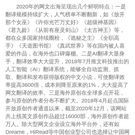
2020年的网文出海呈现出几个鲜明特点：一是
翻译规模持续扩大，人气榜单不断翻新，如《放开
那个女巫》《许你光芒万丈好》《超级神基因》
《君九龄》《从前有座灵剑山》《太古神王》等，
都在众多国家持续圈粉，《诡秘之主》《全职高
手》《天道图书馆》《真武世界》等在国内被人喜
爱的作品，在海外也口碑爆棚。二是AI翻译大显身
手，翻译效率大大提升，2018年7月推文科技推出的
人工智能（AI）翻译系统，能够全自动监测、抓
取、翻译和发布获得版权的中文小说，可使翻译效
率提高3600倍，成本则降至原来的1%，大大提高了
网文翻译的效率。三是海外原创在全球多点开花，
参与原创的作者分布不断扩大。2018年4月起点国际
开放原创作者通道以来，截至2020年12月，该网站
共上线英文原创作品超过16000部，海外原创作者超
万人。除大型网文企业设立海外平台外，还有如
Dreame，HiRead等中国创业型公司也选择让中国网