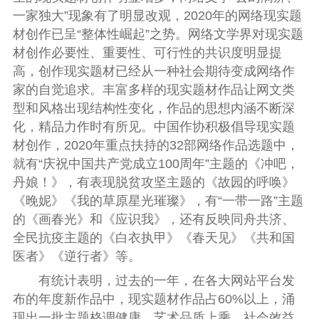
一家独大”现象有了明显改观，2020年的网络现实题
材创作已呈“整体性崛起”之势。网络文学界对现实题
材创作必要性、重要性、可行性的共识度明显提
高，创作现实题材已经从一种社会期待变成网络作
家的自觉追求。丰富多样的现实题材作品让网文类
型和风格出现结构性变化，作品的思想内涵不断深
化，精品力作时有所见。中国作协积极倡导现实题
材创作，2020年重点扶持的32部网络作品选题中，
就有“庆祝中国共产党成立100周年”主题的《冲吧，
丹娘！》，有表现脱贫攻坚主题的《故园的呼唤》
《晚妮》《我的草原星光璀璨》，有“一带一路”主题
的《画春光》和《应识我》，还有反映同舟共济、
全民抗疫主题的《白衣执甲》《春天见》《共和国
医者》《逆行者》等。
有统计表明，过去的一年，在各大网站平台发
布的年度新作品中，现实题材作品占60%以上，涌
现出一批主题格调健康、艺术品质上乘、社会效益