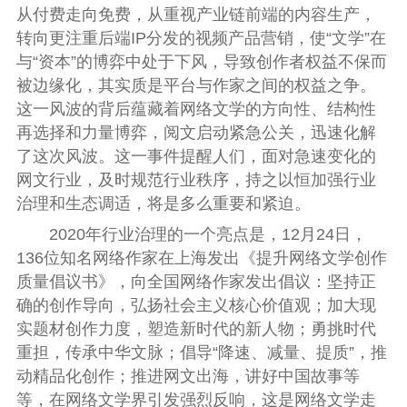
从付费走向免费，从重视产业链前端的内容生产，
转向更注重后端IP分发的视频产品营销，使“文学”在
与“资本”的博弈中处于下风，导致创作者权益不保而
被边缘化，其实质是平台与作家之间的权益之争。
这一风波的背后蕴藏着网络文学的方向性、结构性
再选择和力量博弈，阅文启动紧急公关，迅速化解
了这次风波。这一事件提醒人们，面对急速变化的
网文行业，及时规范行业秩序，持之以恒加强行业
治理和生态调适，将是多么重要和紧迫。
2020年行业治理的一个亮点是，12月24日，
136位知名网络作家在上海发出《提升网络文学创作
质量倡议书》，向全国网络作家发出倡议：坚持正
确的创作导向，弘扬社会主义核心价值观；加大现
实题材创作力度，塑造新时代的新人物；勇挑时代
重担，传承中华文脉；倡导“降速、减量、提质”，推
动精品化创作；推进网文出海，讲好中国故事等
等，在网络文学界引发强烈反响，这是网络文学走