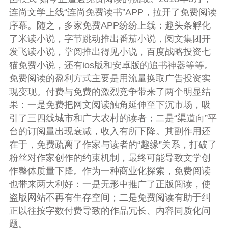
连尚文学上线“连尚免费读书”APP，拉开了免费阅读
序幕。随之，多家免费APP纷纷上线：趣头条孵化
了米读小说，字节跳动推出番茄小说，阅文集团开
发飞读小说，掌阅推出得见小说，百度战略投资七
猫免费小说，还有ios版和安卓版的追书神器等等。
免费阅读的盈利方式主要是用流量换取广告投资实
现变现。付费与免费的激烈竞争带来了两个明显结
果：一是免费把网文阅读触角延伸至下沉市场，吸
引了三四线城市和广大农村的读者；二是“渠道向”平
台的订阅量出现衰减，收入有所下降。其副作用还
在于，免费疏离了作家与读者的“趣缘”关系，打破了
粉丝对作家创作的约束机制，最终可能导致文学创
作整体质量下降。作为一种商业化探索，免费阅读
也带来两大利好：一是无形中推广了正版阅读，使
盗版网站不再有生存空间；二是免费阅读有助于纠
正以往按字数付费导致的作品冗长、内容同质化问
题。