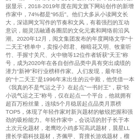
据显示，2018-2019年度在阅文旗下网站创作的新增
作家中，74%都是“95后”。他们大多从小读网文长
大，深谙网文写作的节奏和文风，有着强烈的互动
意识，能灵活融通各圈层的文化元素和网络前沿风
潮。2020年12月，阅文集团发布的年度网络文学“十
二天王”榜单中，卖报小郎君、柳暗花又明、牧童听
竹、手握寸关尺、火中物等12位作者斩获“天王”称
号，成为2020年在各自创作品类中具有突出成绩的
潜力“新神”和行业榜样作家。人们发现，最年轻
的“十二天王”是1996年末出生的云中殿，他凭借一本
《我真的不是气运之子》在起点“一书封王”，获“轻
小说气运之王”称号，仅在起点一个平台，他就拥有
超百万粉丝量，连续5个月稳居起点品类月票榜
TOP5，体现了年轻作家对新兴题材的敏锐把握和强
劲的吸粉能力。年轻作家中，会说话的肘子长于本
土次元化题材，老鹰吃小鸡多写高武题材，晨星LL
擅长学霸科技题材，齐佩甲、育擅长游戏题材，榴