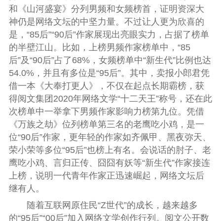
和《山河盛宴》分列男频和女频榜首，证明资深大
神仍是网络文坛的中坚力量。不过让人更为欣喜的
是，“85后”“90后”作家展现出亮眼实力，占据了榜单
的半壁江山。比如，上榜男频作家榜单中，“85
后”及“90后”占了68%，女频榜单中“新生代”比例也达
54.0%，并且有多位是“95后”。其中，卖报小郎君凭
借一本《大奉打更人》，不仅在起点长期霸榜，获
得阅文集团2020年网络文学“十二天王”称号，还在此
次榜单中一举拿下男频作家影响力榜第九位。凭借
《万族之劫》位列榜单第三名的老鹰吃小鸡，是一
位“90后”作家，更年轻的作家如齐佩甲、黑夜弥天、
荣小荣等多位“95后”也榜上有名。会说话的肘子、老
鹰吃小鸡、言归正传、囧囧有妖等“新生代”作家接连
上榜，说明一代青年作家正迅速崛起，网络文坛后
继有人。
随着互联网原住民“Z世代”的成长，越来越多
的“95后”“00后”加入网络文学创作行列。阅文公开数