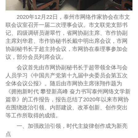
2020
年
1
2
月
2
2
日，泰州市网络作家协会在市文
联会议室召开
一届二次理事会议
。
市文联党支部书
记、四级调研员谢翠竹，省网协副主席、市作协副
主席刘华君、
市
作协
秘书长戴中明出席会议，市网
协副秘书长于超主持会议，市网协在泰理事参加会
议
，部分会员列席会议
。
会议首先由
市网协副秘书长于超
带领全体与会
人员学习《中国共产党第十九届中央委员会第五次
全体会议公报》。随后由
市网协主席张翔作题为
《拥抱新时代 攀登新高峰 奋力书写泰州网络文学新
篇章》的工作报告
，
报告总结了
2020
年以来市网协
在围绕政治引领、内部建设、改革创新、创作突出
等工作所取得的成绩
。
一、加强政治引领，时代主旋律创作成为新亮
点