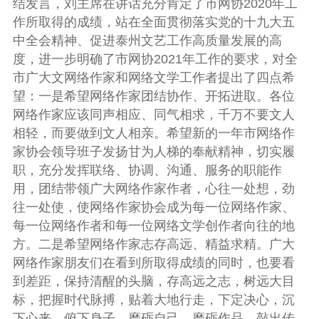
结发言，刘主席在讲话充分肯定了市网协
2020
年工
作所取得的成绩，站在全面贯彻落实党的十九大五
中全会精神、促进泰州文艺工作高质量发展的高
度，进一步明确了市网协
2021
年工作的要求，对全
市广大文网络作家和网络文学工作者提出了四点希
望：
一是希望网络作家团结协作、开拓进取。
各位
网络作家应该同声相应、同气相求，千万不要文人
相轻，而要做到文人相亲。希望新的一年市网络作
家协会领导班子发扬甘为人梯的奉献精神，切实履
职，充分发挥联络、协调、沟通、服务的职能作
用，团结带领广大网络作家作者，心往一处想，劲
往一处使，使网络作家协会成为每一位网络作家、
每一位网络作者和每一位网络文学创作者向往的地
方。二是希望网络作家志存高远、精益求精。广大
网络作家朋友们在看到所取得成绩的同时，也要看
到差距，保持清醒的头脑，存高远之志，树远大目
标，把握时代脉搏，贴着大地行走，下定决心，沉
下心来、俯下身子，磨砺自己、磨砺作品，敲出传