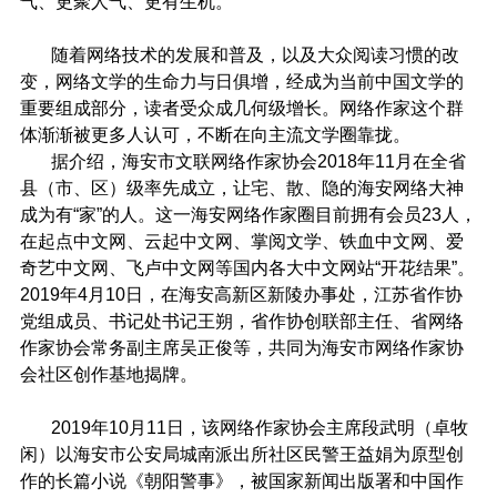
气、更聚人气、更有生机。
随着网络技术的发展和普及，以及大众阅读习惯的改
变，网络文学的生命力与日俱增，经成为当前中国文学的
重要组成部分，读者受众成几何级增长。网络作家这个群
体渐渐被更多人认可，不断在向主流文学圈靠拢。
据介绍，海安市文联网络作家协会
2018
年
11
月在全省
县（市、区）级率先成立，让宅、散、隐的海安网络大神
成为有“家”的人。这一海安网络作家圈目前拥有会员
23
人，
在起点中文网、云起中文网、掌阅文学、铁血中文网、爱
奇艺中文网、飞卢中文网等国内各大中文网站“开花结果”。
2019
年
4
月
10
日，在海安高新区新陵办事处，江苏省作协
党组成员、书记处书记王朔，省作协创联部主任、省网络
作家协会常务副主席吴正俊等，共同为海安市网络作家协
会社区创作基地揭牌。
2019
年
10
月
11
日，该网络作家协会主席段武明（卓牧
闲）以海安市公安局城南派出所社区民警王益娟为原型创
作的长篇小说《朝阳警事》，被国家新闻出版署和中国作