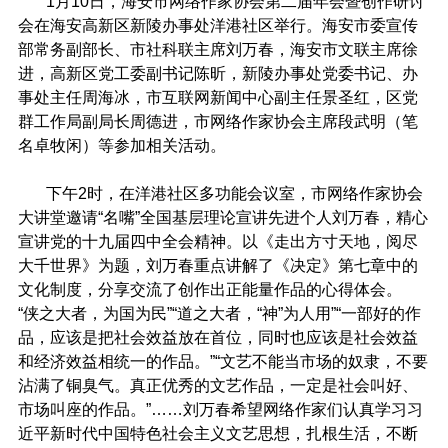
1
月
10
日，海安市网络作家协会第二届年会暨创作研讨
会在海安高新区新陵办事处洋港社区举行。海安市委宣传
部常务副部长、市社科联主席刘万春，海安市文联主席徐
进，高新区党工委副书记陈昕，新陵办事处党委书记、办
事处主任周海冰，市互联网新闻中心副主任景圣红，区党
群工作局副局长周德进，市网络作家协会主席段武明（笔
名卓牧闲）等参加相关活动。
下午
2
时，在洋港社区多功能会议室，市网络作家协会
大讲堂邀请“名嘴”全国基层理论宣讲先进个人刘万春，精心
宣讲党的十九届四中全会精神。以《走出方寸天地，阅尽
大千世界》为题，刘万春重点讲解了《决定》第七章中的
文化制度，分享交流了创作出正能量作品的心得体会。
“侠之大者，为国为民”“道之大者，“神”为人用”“一部好的作
品，应该是把社会效益放在首位，同时也应该是社会效益
和经济效益相统一的作品。”“文艺不能当市场的奴隶，不要
沾满了铜臭气。真正优秀的文艺作品，一定是社会叫好、
市场叫座的作品。”……刘万春希望网络作家们认真学习习
近平新时代中国特色社会主义文艺思想，扎根生活，不断