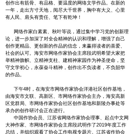
创作出有筋骨、有品格、要温度的网络文学作品。在新的
一年，走出方寸天地，阅尽大千世界，胸中有大义、心里
有人民、肩头有责任、笔下有乾坤！
网络作家白素素、秋叶等说，通过集中学习党的创新理
论，进一步加深了对全会精神的认识和理解，增强了自己
创作更精品、更创新的作品的信念，来赢得读者的喜爱、
社会的认可。海安市网络作家协会主席段武明希望大家把
举精神旗帜、立精神支柱、建精神家园作为神圣使命，坚
守文学初心，永葆奋斗精神，创作出不负读者，不负韶华
的作品。
下午
4
时，在海安市网络作家协会洋港社区创作基地，
由海安市文联、高新区、市网络作家协会主办，海安高新
区党群局、市网络作家协会社区创作基地和新陵办事处等
承办的创作研讨会正在进行。
中国作协会员、江苏省网络作家协会理事、起点中文网
大神作家、市网络作家协会主席段武明作了
2019
年度工作
总结，并组织观看了协会工作电视专题片。江苏省作协会