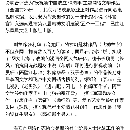
协联合评选为“庆祝新中国成立
70
周年”主题网络文学作品
（全国共
25
部），北京万物映象影业正对作品进行同名电
视剧改编。以海安为背景创作的另一部长篇小说《韩警
官》入选南通市第八届精神文明建设“五个一工程”，已由江
苏凤凰文艺出版社出版。
副主席张利华（暗魔师）的玄幻题材作品《武神主宰》
不但在网上拥有数以百万的读者，而且在台湾出版，实现
了“网文出海”，改编的漫画全网人气破亿。秘书长魏勇（长
风）的抗日谍战题材小说《幕后》即将进行影视改编。江
昊轩（隔壁江叔叔）和储华磊（双子游鱼）的作品长期雄
居掌阅文学和飞卢中文网销售榜前列。缪维维（聂非）是
电视剧《老男孩》《进击吧，闪电！》的原著作者。阿里
文学签约作家周桂山（独钓寒江雪），擅长军事题材创
作，代表作有《远征》《远征
2
》等。爱奇艺文学签约作家
朱琳（珠珠）擅长现代都市爱情题材创作，代表作是《我
的资优生男友》《隔壁那个男人》。
海安市网络作家协会是新的社会阶层人士统战工作的重