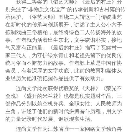
获得二等奖的《俗艺大师》《最后的村庄》分
别关注了“非物质文化遗产”的传承创新和古村落的传
承保护。《俗艺大师》围绕二人转这一门传统曲艺
在新时代的传承与创新展开，讲述了主人公小六子
抵制戏曲三俗糟粕，最终将绿色二人传扬海外的故
事。作者就为活着出生东北，文字诙谐朴实，接地
气又富有正能量。《最后的村庄》描写了瓦罐村一
家三代人，为守护绿水青山和老祖先留下的优良传
统习俗而不懈努力的故事。作者塬上草是中国作协
会员，有着深厚的文字功底，此前的教育和媒体从
业经历为他准确把握作品提供了有效助力。
连尚文学此次获得优胜奖的《天梯》《荣光不
会晚》《盛开的米兰花》也都是现实题材作品。三
部作品分别以航空机务兵、全职女性、人民教师为
主角，讲述了他们的新时代拼搏奋斗历程，用文学
的力量记录时代发展、讴歌现实生活。
连尚文学作为江苏省唯一一家网络文学独角兽