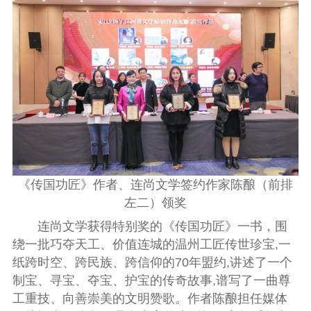
《传国功匠》作者、连尚文学签约作家陈酿（前排
左二）领奖
连尚文学获得特别奖的《传国功匠》一书，围
绕一批巧夺天工、价值连城的温州工匠传世珍宝,一
纸跨时空、跨民族、跨信仰的70年盟约,讲述了一个
制宝、寻宝、夺宝、护宝的传奇故事,谱写了一曲尊
工重技、向善崇美的文明赞歌。作者陈酿担任媒体