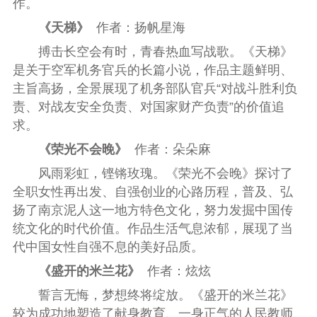
作。
《天梯》
作者：扬帆星海
搏击长空会有时，青春热血写战歌。《天梯》
是关于空军机务官兵的长篇小说，作品主题鲜明、
主旨高扬，全景展现了机务部队官兵“对战斗胜利负
责、对战友安全负责、对国家财产负责”的价值追
求。
《荣光不会晚》
作者：朵朵麻
风雨彩虹，铿锵玫瑰。《荣光不会晚》探讨了
全职女性再出发、自强创业的心路历程，普及、弘
扬了南京泥人这一地方特色文化，努力发掘中国传
统文化的时代价值。作品生活气息浓郁，展现了当
代中国女性自强不息的美好品质。
《盛开的米兰花》
作者：炫炫
誓言无悔，梦想终将绽放。《盛开的米兰花》
较为成功地塑造了献身教育、一身正气的人民教师