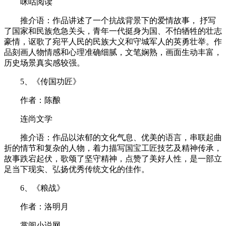
咪咕阅读
推介语：作品讲述了一个抗战背景下的爱情故事， 抒写
了国家和民族危急关头，青年一代挺身为国、不怕牺牲的壮志
豪情，讴歌了宛平人民的民族大义和守城军人的英勇壮举。作
品刻画人物情感和心理准确细腻，文笔娴熟，画面生动丰富，
历史场景真实感较强。
5、《传国功匠》
作者：陈酿
连尚文学
推介语：作品以浓郁的文化气息、优美的语言，串联起曲
折的情节和复杂的人物，着力描写国宝工匠技艺及精神传承，
故事跌宕起伏，歌颂了坚守精神，点赞了美好人性，是一部立
足当下现实、弘扬优秀传统文化的佳作。
6、《粮战》
作者：洛明月
掌阅小说网