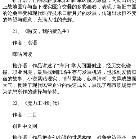
推介语：作品以解放军第84陆军医院为原型，勾勒出历史
上战地医疗与当下现实医疗交叠的多彩画卷，表现了新旧中国
的沧桑巨变和现代医疗技术日新月异的发展，传递出永恒不变
的希望与暖意，充满人性的光辉。
21、《吻安，我的费先生》
作者：袁语
咪咕阅读
推介语：作品讲述了“海归”学人回国创业，经历文化碰
撞、职业困境，最后找到职场生存与发展机遇，也找到爱情归
宿的故事。小说紧贴现实，情节紧凑，叙事清晰，文风成熟而
大气，反映了现代民营企业的快速成长，展现了都市职场青年
为梦想所作的选择与坚持。
22、《魔力工业时代》
作者：二目
创世中文网
推介语：作品把奇幻小说的世界构筑、战争史诗形态、叙