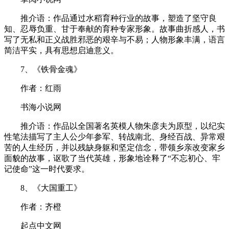
推介语：作品通过水稻育种行业的故事，塑造了坚守良
知、忍辱负重、甘于奉献的育种专家形象。故事曲折感人，书
写了无私和正义战胜邪恶的艰辛与不易；人物形象丰满，语言
简洁平实，具有思想启迪意义。
7、《铁骨金魂》
作者：红雨
书海小说网
推介语：作品以全国著名英模人物朱彦夫为原型，以纪实
性笔法描写了主人公少年参军、转战南北、身经百战、异常艰
苦的人生经历，并以残缺身躯和坚定信念，带领乡亲改变家乡
面貌的故事，讴歌了当代英雄，形象地诠释了“不忘初心、牢
记使命”这一时代要求。
8、《大国重工》
作者：齐橙
起点中文网