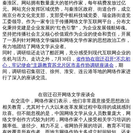
秦淮区。网站拥有数量庞大的签约作家，每年稿费发放过亿
元。网站充分发挥区域优势，与秦淮区政府、街道合作，成立
南京分布文化党支部，支部受中航科技城党委、瑞金路街道党
工委领导。作为一家专注于传播网络文学互联网平台，分布文
化秉持党建是企业发展的“红色引擎”，为企业发展领航铸魂。
坚持把传播社会主义核心价值观作为企业的使命和责任，开展
了一系列针对网络文学编辑和网络文学作家的思想政治工作，
有力地团结了网络文学从业者。
同时，调研组还走访了酷匠网，充分感受到现代互联网企业的
生机与活力。走访之外，
7
月
30
日，
省作协
在宿迁
召开
“
不忘初
心，牢记使命
”
主题教育苏北片区市县作协调研座谈会
，期
间，调研组召集宿迁、徐州、淮安、连云港等地的网络作家进
行了深入的座谈交流。
在宿迁召开网络文学座谈会
在交流中，网络作家们表示，他们非常愿意接受思想政治
相关教育，尤其对十八大以来改革发展过程中取得的成就感到
欣喜。但不能忽视的是，中国网络文学从业人员数量庞大，网
络文学创作方式较为封闭，网络作家个人接受相关学习培训的
频率低、途径少、精力不足，省网协开展的培训、教育不可能
有效覆盖所有作者，而地方网络作协大多成立时间较短，还未