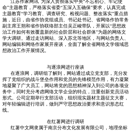
江苏作家网讯 为深入贯彻落实中央“不忘初心、牢记使
命”主题教育，严格落实省委“五深入五确保”要求，认真完成
主题教育“学习教育、调查研究、检视问题、整改落实”重点措
施，近日，由省作协党组成员、书记处书记、省网络作协常务
副主席王朔和省作协联络部主任吴正峻带队，开展以“思想政
治工作如何有效覆盖新的社会阶层和社会群体”为题的网络文
学大调研。通过走访网站、深入苏北等地区，与网站负责人、
网站编辑和网络作家展开座谈，全面了解全省网络文学领域思
想政治工作开展情况。
与逐浪网进行座谈
在逐浪网，调研组了解到，网站通过成立党支部，充分发
挥了党组织的战斗堡垒作用和党员的先锋模范作用，有力凝聚
地凝聚了广大员工，网站将党的思想精神深入到公司的各项业
务中，同时充分考虑网络文学企业的特点，注重创新党员活动
形式。公司定期举行支部活动，组织现实题材主题征文大赛，
对年轻编辑进行培训，做到严守思想政治要求和意识形态红
线。
在红薯网进行调研
红薯中文网隶属于南京分布文化发展有限公司，地理坐标