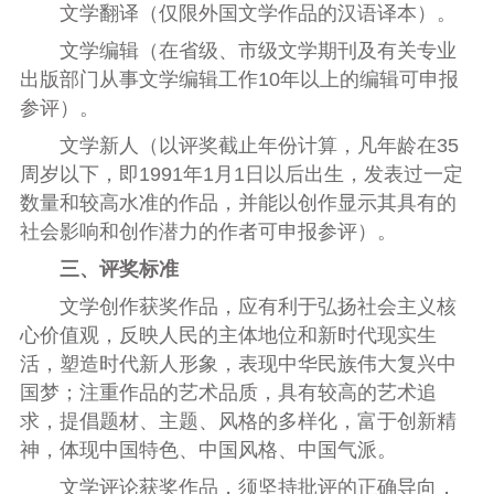
文学翻译
（
仅限
外国文学作品的汉语译本
）
。
文学编辑
（在省
级
、市级文学期刊及有关专业
出版部门从事文学编辑工作10年以上
的编辑可申报
参评
）
。
文学新人
（
以评奖截止年份计算，
凡年龄在35
周岁以下
，
即
1991
年1月1日以后出生，
发表过一定
数量和较高水准的作品，并能以创作显示其具有的
社会影响和创作潜力的作者可申报参评）。
三、评奖标准
文学创作获奖作品，应有利于弘扬社会主义核
心价值观，反映人民的主体地位和新时代现实生
活，塑造时代新人形象，表现中华民族
伟大复兴中
国梦；注重作品的艺术品质，具有较高的艺术追
求，提倡题材、
主题、风格的多样化，富于创新精
神，体现中国特色、中国风格、中国气派。
文学评论获奖作品，须坚持批评的正确导向，