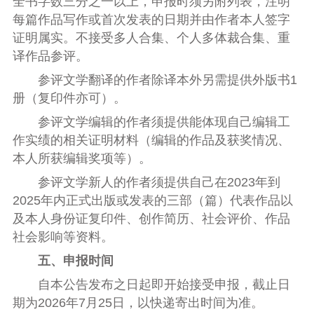
全书字数三分之一以上，
申报
时须另附列表，注明
每篇作品写作或首次发表的日期并由
作者本人签字
证明属实。不接受多人合集、个人多体裁合集、重
译作品参评。
参评文学翻译的作者除译本外另需提供外版书1
册（复印件亦可）。
参评文学编辑的作者须提供能体现自己编辑工
作实绩的相关证明材料（编辑的作品及获奖情况、
本人所获编辑奖项等）。
参评文学新人的作者须提供自己在
2023
年到
2025
年内正式出版或发表的三部（篇）代表作品以
及本人身份证复印件、创作简历、社会评价、作品
社会影响等资料。
五、申报时间
自
本
公告发布之日起即开始接受申报，截止日
期为202
6
年
7
月
25
日
，
以快递寄出时间为准。