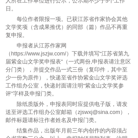
人所在工作单位进行公示，公示期不少于5个工作
日。
每位作者限报一项。已获江苏省作家协会
其他
文学奖项
（含成果推优
）
的同部（篇）作品不再重
复申报。
申报者从江苏作家网
（https://www.jszjw.com/）下载
并
填写“江苏省第
九
届紫金山文学奖申报表”（一式两份
,申报表请注意区
分门类
），并提交作品一式三份（
复印件，
其中
至
少
一份为原件），
快递
至省作协紫金山文学奖
评选
工作组
办公室，
快递
封面请注明“
紫金山文学奖
参
评”字样
及申报门类
。
除纸质版外，申报表同时应提供电子版，请发
送至评选工作组办公室邮箱（zjswxj@sina.com），
邮件标题请标注作者姓名及申报门类。
结集作品，出版年月前
三
年内创作的内容须占