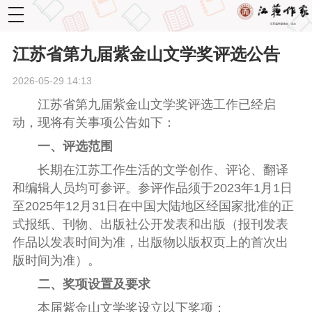
toggle
navigation
江苏省第九届紫金山文学奖评选公告
2026-05-29 14:13
江苏省第
九
届紫金山文学奖
评选工作已经启
动
，现将有关事
项
公告如下：
一、评选范围
长期
在江苏工作生活的文学创作、评论、翻译
和编辑人员均可参评。
参评作品须于
20
23
年1月1日
至20
25
年12月31日在
中国大陆地区经
国家
批准的
正
式报纸、刊物、出版社公开发表和出版（报刊发表
作品以发表时间为准，出版物以版权页上的
首次
出
版时间为准）。
二、奖项设置及要求
本届紫金山文学奖设立以下奖项：