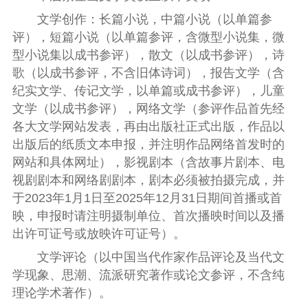
文学创作：
长篇小说
，
中篇小说
（
以单篇参
评
）
，
短篇小说
（
以单篇参评，
含微型小说集
，
微
型小说集以成书参评
），
散文
（以
成书
参评），
诗
歌
（以
成书
参评，不含旧体诗词），
报告文学
（含
纪实文学
、
传记文学
，
以单篇或成书参评
），
儿童
文学
（以
成书
参评），
网络文学
（参评作品首先经
各大文学
网站发表，再由出版社正式出版，作品以
出版
后
的纸质文本申报，并注明作品网络首发时的
网站和具体网址），
影视剧本
（
含
故事片
剧本
、
电
视剧剧本
和网络剧剧本
，剧本必须被拍摄完成，并
于
20
23
年1月1日至20
25
年12月31日期间首播或首
映，申报时请注明摄制单位、首次播映时间以及播
出许可证号或放映许可证号）
。
文学评论
（以
中国
当代作家作品评论及当代文
学现象、思潮、流派研究著作或论文参评，不含纯
理论学术著作）
。