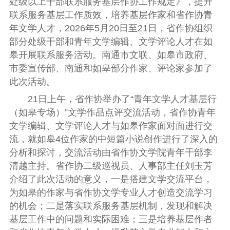
处级以上干部联系服务基层作协工作规定》，提升
联系服务基层工作
质效，培养基层作家和省
作协青
年文学人才
，202
6
年
5
月
20
日至
21
日
，省作协
组织
部分处
级干部和青年文学编辑、
文学
评论人才
在如
皋开展联系服务活动。南通市文联、
如皋市政府、
市委宣传部、南通和如皋部分作家、评论家参加了
此次活动。
21
日
上
午，省作协举办了
“青年文学人才基层行
（如皋专场）”
文学
作品
点评交流活动，省作协青年
文学
编辑、
文学
评论人才
与如皋
作家
面
对面进行交
流，
就如皋
4
位作家的
中短篇小说
创作
进行了深入的
分析和探讨
，
交流活动由省作协
文学院
青年
干部李
清越主持
。省
作协
二
级巡视员、人事部主任
刘
玉芳
介绍了
此次活动
的
意义，
一
是
搭建文学交流平台，
为如皋的作家与省作协文学专业人才创造交流学习
的机会
；
二
是落实联系服务基层机制，
发现和解决
基层工作中的问题
和实际困难
；
三
是
培养基层作者