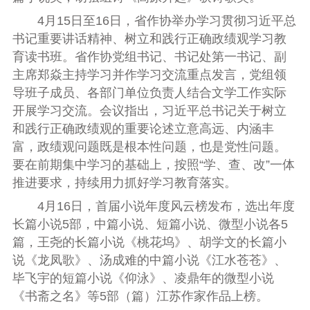
4月15日至16日，省作协举办学习贯彻习近平总
书记重要讲话精神、树立和践行正确政绩观学习教
育读书班。省作协党组书记、书记处第一书记、副
主席郑焱主持学习并
作
学习交流重点发言
，
党组领
导班子成员、各部门单位负责人结合文学工作实际
开展学习交流。会议指出，习近平总书记关于树立
和践行正确政绩观的重要论述立意高远、内涵丰
富，政绩观问题既是根本性问题，也是党性问题。
要在前期集中学习的基础上，按照“学、查、改”一体
推进要求，持续用力抓好学习教育落实。
4月16日，首届小说年度风云榜发布，选出
年度
长篇小说5部，中篇小说
、
短篇小说
、
微型小说
各
5
篇，王尧的长篇小说《桃花坞》、胡学文的长篇小
说《龙凤歌》、汤成难的中篇小说《江水苍苍》、
毕飞宇的短篇小说《仰泳》、凌鼎年的微型小说
《书斋之名》等5部
（
篇
）
江苏作家作品上榜。