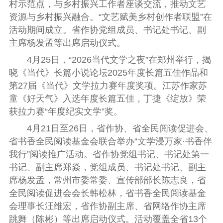
村示范点，与乡村振兴工作者座谈交流，推动文艺
资源与乡村振兴融合。“文艺赋美乡村创作者联盟”在
活动期间成立。省作协党组成员、书记处书记、副
主席杨发孟等出席启动仪式。
4月25日，“2026当代文学之夜”在郑州举行，揭
晓《当代》长篇小说论坛2025年度长篇五佳作品和
第27届《当代》文学拉力赛年度奖项。江苏作家苏
童《好天气》入选年度长篇五佳，丁捷《绽放》荣
获拉力赛“年度纪实文学”奖。
4月21日
至26日，省作协、省全民阅读促进会、
省书香全民阅读基金会联合举办“文学浸万家·书香伴
我行”阅读推广活动
。省作协党组书记、书记处第一
书记、副主席郑焱，
党组成员、书记处书记、副主
席杨发孟，
常州市委常委、宣传部部长陈志良，省
全民阅读促进会会长韩松林，省书香全民阅读基金
会理事长汪维宏，省作协副主席、省网络作协主席
跳舞（陈彬）等出席启动仪式。
活动
覆盖全省13个