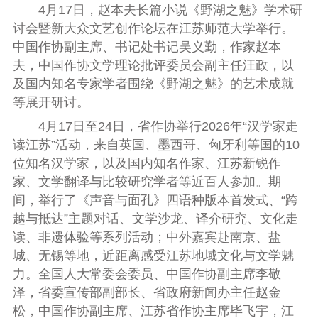
4月17日，赵本夫长篇小说《野湖之魅》学术研
讨会暨新大众文艺创作论坛在江苏师范大学举行。
中国作协副主席、书记处书记吴义勤，作家赵本
夫，中国作协文学理论批评委员会副主任汪政，以
及
国内知名
专家学者围绕《野湖之魅》的艺术成就
等展开研讨。
4月17日
至24日
，
省作协举行
2026年“汉学家走
读江苏”活动
，
来自英国、墨西哥、匈牙利等国的10
位知名汉学家，以及国内知名作家、江苏新锐作
家
、
文学翻译与比较研究学者等近百人
参加。期
间，举行了
《声音与面孔》四语种版本首发
式、
“跨
越与抵达”主题
对话
、文学沙龙、译介研究、文化走
读、非遗体验等系列活动；中外嘉宾赴南京、盐
城、无锡等地，近距离感受江苏地域文化与文学魅
力。全国人大常委会委员、中国作协副主席李敬
泽，省委宣传部副部长、省政府新闻办主任赵金
松，中国作协副主席、江苏省作协主席毕飞宇，江