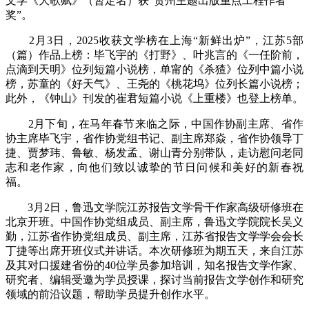
文学《大歌赋》（暂定名）
获
“贵州主题出版重点工程作者
奖”。
2月3日，2025收获文学榜在上海“新鲜出炉”，江苏5部
（篇）作品上榜：毕飞宇的《打野》、叶兆言的《一任阶前，
点滴到天明》位列短篇小说榜，单甯的《杀猹》位列中篇小说
榜，苏童的《好天气》、王尧的《桃花坞》位列长篇小说榜；
此外，《钟山》刊发的崔君短篇小说《上重楼》也登上榜单。
2月下旬，
在马年春节来临之际，中国作协副主席、省作
协主席毕飞宇，省作协党组书记、副主席郑焱，省作协领导丁
捷、贾梦玮、鲁敏、杨发孟、谢山青分别带队，走访慰问老同
志和老作家，向他们致以诚挚的节日问候和美好的新春祝
福。
3月2日，鲁迅文学院江苏报告文学骨干作家高级研修班
在
北京开班
。中国作协党组成员、副主席，鲁迅文学院院长吴义
勤，江苏省作协党组成员、副主席，江苏省报告文学学会会长
丁捷
等
出席
开班仪式
并讲话。
本次
研修班为期五天
，
来自江苏
及其对口援建省份
的40位学员参加培训
，
知名报告文学作家、
研究者、编辑
受邀
为学员授课，探讨当前报告文学创作和研究
领域的前沿议题，帮助学员
提升创作水平。