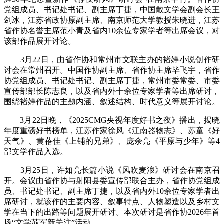
党组成员、书记处书记、副主席丁捷，中国散文学会副会长王
剑冰，江苏省政协原副主席、南京师范大学教授朱晓进，江苏
省作协名誉主席范小青及省内10余位专家学者等出席会议，对
该部作品展开讨论。
3月22日，由省作协和常州市文联主办的褚婷小说创作研
讨会在常州召开。中国作协副主席、省作协主席毕飞宇，省作
协党组成员、书记处书记、副主席丁捷，常州市委常委、市委
宣传部部长陈志良，以及省内外十余位专家学者等出席研讨
，
围绕褚婷作品的主题内涵、叙述结构、时代意义等展开讨论。
3月22日晚，《2025CMG央视年度好书之夜》播出，揭晓
年度重磅好书榜单，江苏作家徐风《江南器物志》、苏童《好
天气》、黄蓓佳《上铺的兄弟》、庞余亮《平原与少年》等4
部文学作品入选。
3月25日，许如亮长篇小说《风吹麦浪》研讨会在南京召
开。会议由省作协与射阳县委宣传部联合主办，省作协党组成
员、书记处书记、副主席丁捷，以及省内外10余位专家学者出
席研讨
，
就该作的主要内容、叙事特点、人物塑造以及乡村文
学在当下的出路等问题展开研讨。本次研讨是省作协2026年首
场“文学苏军新关注”活动。