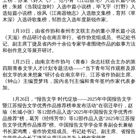
上榜：苏童《好天气》、范小青《江山故宅》入选长篇小说
榜，朱婧《当我绽放时》入选中篇小说榜，毕飞宇《打野》入
选短篇小说榜，徐风《江南器物志》入选散文集榜，育邦《草
木深》入选诗歌集榜，邹胜念入选年度新锐作家。
1月10日，由省作协和泰州市文联主办的董小潭长篇小说
《天滋》作品研讨会在南京举行。省作协党组成员、书记处书
记、副主席丁捷及省内外十余位专家学者围绕作品的叙事方法
和创作意义等展开研讨。
1月25日，由南京市作协与《青春》杂志社联合主办的第
四期青春文学人才计划专题活动——“当下青年写作观察及原
创文学的未来想象”研讨会在南京举行。江苏省作协副主席、
《钟山》主编贾梦玮，国内名刊主编和青年签约作家代表参
加。
1月26日，“报告文学 时代绽放——2025年中国报告文学
暨江苏报告文学优秀作品推荐榜单发布活动”在宿迁举行，赵
瑜《长城小张》等12部作品入选“2025年中国报告文学优秀作
品推荐”榜，葛芳《经纬芳华》等12部作品入选“2025年江苏报
告文学优秀作品推荐”榜。中国报告文学学会常务副会长兼秘
书长梁鸿鹰，省作协党组成员、书记处书记、副主席、省报告
文学学会会长丁捷等出席活动并为上榜作家颁奖。