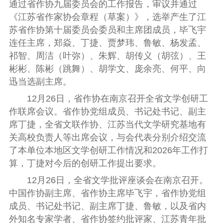
通过省作协九届委员会的工作报告，审议并通过
《江苏省作家协会章程（草案）》，选举产生了江
苏省作协第十届委员会委员和主席团成员，毕飞宇
连任主席，郑焱、丁捷、贾梦玮、鲁敏、杨发孟、
祁智、周洁（叶弥）、朱辉、胡传义（胡弦）、王
彬彬、陈彬（跳舞）、胡学文、庞余亮、何平、向
迅当选副主席。
12月26日，省作协在南京召开全省文学创研工
作联席会议。省作协党组成员、书记处书记、副主
席丁捷，全省文联作协、江苏当代文学研究基地有
关高校负责人等出席会议，与会代表分别介绍交流
了本单位本地区文学创研工作情况和2026年工作打
算，丁捷对今后的创研工作提出
要求
。
12月26日，全省文学批评座谈会在南京召开。
中国作协副主席、省作协主席毕飞宇，省作协党组
成员、书记处书记、副主席丁捷、鲁敏，以及省内
外知名专家学者、省作协签约批评家、江苏青年批