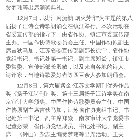
贾梦玮等出席颁奖典礼。
12月7日，以“江河流韵 烟火芳华”为主题的第八
届扬子江诗会诗歌朗诵会在镇江
举行
。本次活动在
省委宣传部的指导下，由省作协、镇江市委宣传部
主办。中国作协诗歌委员会主任、中国作协原副主
席吉狄马加，江苏省委宣传部副部长徐宁，省作协
党组书记、书记处第一书记、副主席郑焱，镇江市
委常委、宣传部部长殷敏，以及来自各地的诗人、
诗评家，当地诗歌爱好者等四百余人参加朗诵会。
12月8日，第六届紫金·江苏文学期刊优秀作品
奖《扬子江诗刊》奖、第十三届扬子江诗学奖在南
京审计大学
颁奖
。中国作协诗歌委员会主任、中国
作协原副主席吉狄马加，江苏省作协党组书记、书
记处第一书记、副主席郑焱，南京审计大学党委书
记董必荣，省作协党组成员、书记处书记、副主
席，《钟山》杂志主编贾梦玮
等出席活动
。王夫