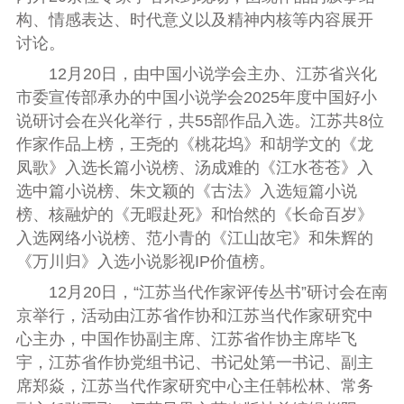
构、情感表达、时代意义以及精神内核等内容展开
讨论。
12月20日，由中国小说学会主办、江苏省兴化
市委宣传部承办的中国小说学会2025年度中国好小
说研讨会在兴化举行，
共
55部作品
入选
。江苏共8位
作家作品上榜，王尧的《桃花坞》和胡学文的《龙
凤歌》入选长篇小说榜、汤成难的《江水苍苍》入
选中篇小说榜、朱文颖的《古法》入选短篇小说
榜、核融炉的《无暇赴死》和怡然的《长命百岁》
入选网络小说榜、范小青的《江山故宅》和朱辉的
《万川归》入选小说影视IP价值榜。
12月20日，“江苏当代作家评传丛书”研讨会在南
京举行，活动由江苏省作协和江苏当代作家研究中
心主办，中国作协副主席、江苏省作协主席毕飞
宇，江苏省作协党组书记、书记处第一书记、副主
席郑焱，江苏当代作家研究中心主任韩松林、常务