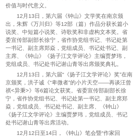
价值与时代意义。
12月13日，第六届《钟山》文学奖在南京颁
出，朱辉《万川归》等12部（篇）作品分获长篇小
说奖、中短篇小说奖、诗歌奖和非虚构文本奖。省
委宣传部副部长徐宁，省作协党组书记、书记处第
一书记、副主席郑焱，党组成员、书记处书记、副
主席、《钟山》
《扬子江文学评论》
主编贾梦玮，
党组成员、书记处书记谢山青等出席颁奖典礼。
12月13日，第六届“《扬子江文学评论》奖”
在南
京颁奖，
洪子诚《“卑微者”的小片天空——再谈汪曾
祺
<
异秉
>
》
等6篇论文获奖
。省委宣传部副部长徐
宁，省作协党组书记、书记处第一书记、副主席郑
焱，党组成员、书记处书记、副主席、《钟山》
《扬子江文学评论》主编贾梦玮，党组成员、书记
处书记谢山青
等出席活动。
12月12日至14日，《钟山》笔会暨“作家回