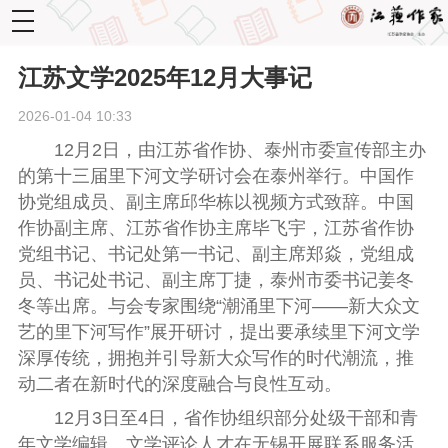
toggle
navigation
江苏文学2025年12月大事记
2026-01-04 10:33
12月2日，由江苏省作协、泰州市委宣传部主办
的第十三届里下河文学研讨会在泰州举行。中国作
协党组成员、副主席邱华栋以视频方式致辞。中国
作协副主席、江苏省作协主席毕飞宇，江苏省作协
党组书记、书记处第一书记、副主席郑焱，党组成
员、书记处书记、副主席丁捷，泰州市委书记姜冬
冬
等
出席。
与会专家围绕
“潮涌里下河——新大众文
艺的里下河写作”展开研讨，
提出要承续里下河文学
深厚传统，拥抱并引导新大众写作的时代潮流，推
动二者在新时代的深度融合与良性互动。
12月3日至4日，省作协组织部分处级干部和青
年文学编辑、文学评论人才在无锡开展联系服务活