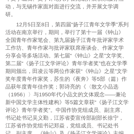
动，与无锡作家面对面进行交流，
并开展
文学调
研。
12月5日
至
8日，第四届“扬子江青年文学季”系列
活动在南京举行，期间，举行了第十一届《钟山》
全国青年作家笔会、第九届扬子江青年批评家学术
工作坊、青年作家与批评家联席座谈会、作家文学
分享会等多场活动。第七届“《钟山》之星”文学奖、
第二届“《扬子江文学评论》青年学者奖”也在文学季
期间颁出，田凌云等两位作家获“《钟山》之星”文学
奖年度青年作家奖，苏生的《夜奔》等5部（篇）作
品获年度青年佳作奖；郭诗亮的《〈散文小品选
（1956）〉与1950年代小品文的文体观念——兼论
新中国文学主体性建构》等5篇文章获“《扬子江文学
评论》青年学者奖”。中国作协党组成员、副主席、
书记处书记吴义勤，江苏省委宣传部副部长徐宁，
江苏省作协党组书记郑焱，党组成员、
书记处书
记、副主席、
《钟山》及《扬子江文学评论》主编