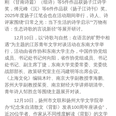
刚 《甘南诗篇》（组诗）
等5件作品获
扬子江诗学
奖，傅元峰《沉》
等6件作品获
《
扬子江诗刊
》
奖
。
2025年度扬子江笔会
也在活动期间举行，诗人、诗
评家围绕
“日常之光：当下生活的诗学启示”“万物有
语：生态诗歌的言说新径”
等展开研讨。
12月10日，以“诗歌与自然：在语言的旷野中相
遇”为主题的江苏青年文学对谈活动在东南大学举
行，活动由省作协和东南大学主办，中国作协党组
成员、书记处书记何向阳，省作协党组成员、书记
处书记、副主席丁捷，东南大学党委常委、党委统
战部部长、政策研究室主任冯建明等出席会议。
《上海文化》编辑木叶、南京大学副教授李海鹏、
苏州大学副教授茱萸、南京财经大学讲师胡清华、
青年诗人邹胜念等围绕主题展开对谈。
12月10日，扬州市文联和扬州大学文学院举
办“纪念朱自清散文《背影》发表100周年座谈会”，
近20位学者、作家从不同维度解读《背影》的文学