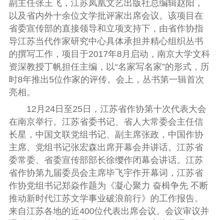
副主任张王飞，江苏凤凰文艺出版社总编辑赵阳，
以及省内外十余位文学批评家出席会议。
该项目
在
省委宣传部的直接领导和立项支持下，
由
省作协指
导江苏当代作家研究中心具体承担并精心组织丛书
的撰写工作，
项目于
2017年8月启动，南京大学文科
资深教授丁帆担任主编，以“名家写名家”的形式，历
时8年推出5位作家的评传。会上，丛书第一辑首次
亮相。
12月24日至25日，江苏省作协第十次代表大会
在南京举行。江苏省委书记、省人大常委会主任信
长星，中国文联党组书记、副主席张政，中国作协
主席、党组书记张宏森出席开幕会并讲话。江苏省
委常委、省委宣传部部长徐缨作闭幕会讲话。江苏
省作协第九届委员会主席毕飞宇作开幕词，江苏省
作协党组书记郑焱作题为《凝心聚力 奋楫争先 不断
推动新时代江苏文学事业破浪前行》的工作报告。
来自江苏各地的近400位代表出席会议。会议审议并