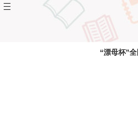
toggle
navigation
“漂母杯”