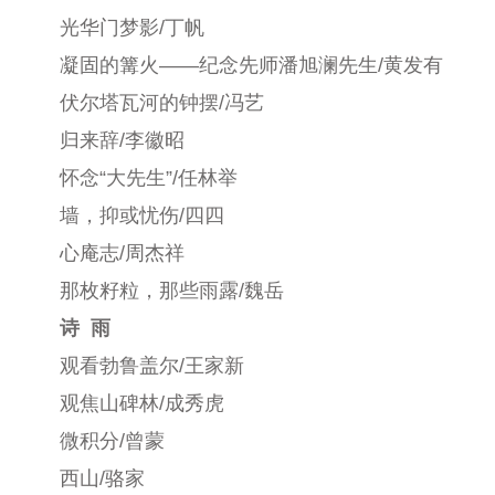
光华门梦影/丁帆
凝固的篝火——纪念先师潘旭澜先生/黄发有
伏尔塔瓦河的钟摆/冯艺
归来辞/李徽昭
怀念“大先生”/任林举
墙，抑或忧伤/四四
心庵志/周杰祥
那枚籽粒，那些雨露/魏岳
诗 雨
观看勃鲁盖尔/王家新
观焦山碑林/成秀虎
微积分/曾蒙
西山/骆家