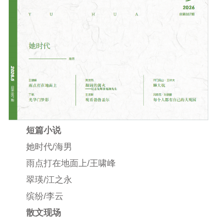
短篇小说
她时代/海男
雨点打在地面上/王啸峰
翠瑛/江之永
缤纷/李云
散文现场