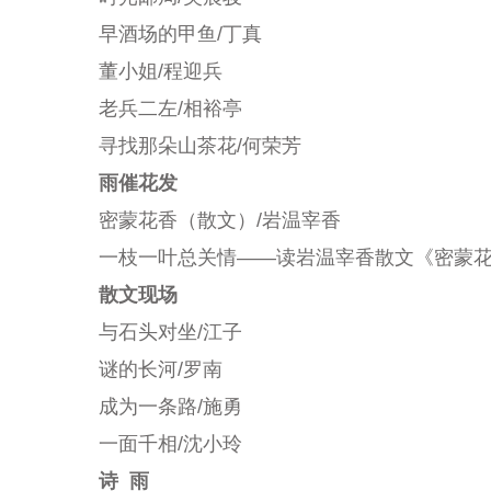
早酒场的甲鱼/丁真
董小姐/程迎兵
老兵二左/相裕亭
寻找那朵山茶花/何荣芳
雨催花发
密蒙花香（散文）/
岩温宰香
一枝一叶总关情——读岩温宰香散文《密蒙花
散文现场
与石头对坐/江子
谜的长河/罗南
成为一条路/施勇
一面千相/沈小玲
诗 雨