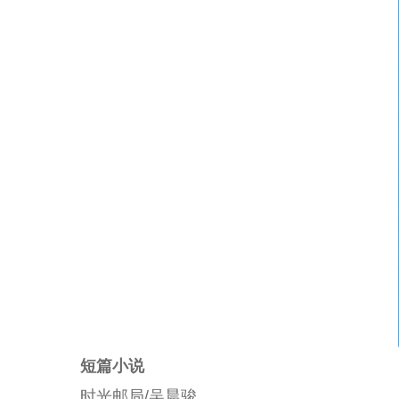
短篇小说
时光邮局/吴晨骏