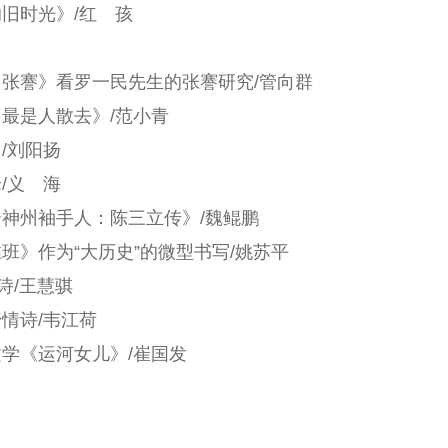
的旧时光》
/
红 孩
：张謇》看罗一民先生的张謇研究
/
管向群
月最是人散去》
/
范小青
》
/
刘阳扬
论
/
义 海
云神州袖手人：陈三立传》
/
魏鲲鹏
班》作为“大历史”的微型书写
/
姚苏平
诗
/
王慧骐
抒情诗
/
韦江荷
文学《运河女儿》
/
崔国发