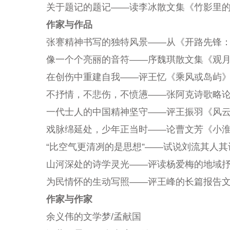
关于题记的题记——读李冰散文集《竹影里
作家与作品
张謇精神书写的独特风景
——从《开路先锋
像一个个亮丽的音符——序魏琪散文集《观
在创伤中重建自我——评王忆《乘风或岛屿
不抒情，不悲伤，不愤懑——张阿克诗歌略
一代士人的中国精神坚守——评王振羽《风
戏脉绵延处，少年正当时
——论曹文芳《小淮
“比空气更清冽的是思想”——试说刘流其人其
山河深处的诗学灵光——评读杨爱梅的地域
为民情怀的生动写照——评王峰的长篇报告
作家与作家
余义伟的文学梦
/
孟献国