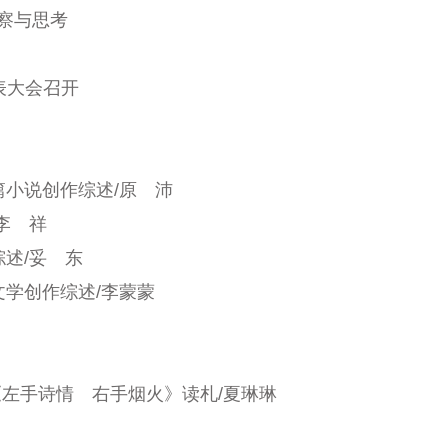
察与思考
表大会召开
篇小说创作综述
/
原 沛
李 祥
综述
/
妥 东
文学创作综述
/
李蒙蒙
《左手诗情 右手烟火》读札
/
夏琳琳