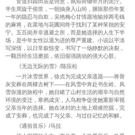
皆道归园田居是诗意，孰知荷锄带月的泥泞。
半生周旋于俗世，一朝抽身入山间，摒除那些年复
一年的隐忍与自欺，吴艳梅心甘情愿地输掉两毛钱
的麻将，在菜地与花圃间终于找到了某种笨拙的安
宁。五百岗并非逃避之所，而是她选择的人生下半
场，是中年女性以退为进的尊严重建。小说以平淡
写深情，以日常叙惊变，书写了一场静默的决裂，
一颗历经生活磨损，依旧倔强跳动的强大心脏。
《无边无际的雪》/
陈应松
一片冰雪世界，徐贞为完成父亲遗愿——将骨
灰安葬在两棵古树下——在风雪中奔赴书生岭。风
雪弥漫的旅程中，她目睹了山村生活的艰辛与自然
环境的变迁，寒鸦成灾，人鸟相争促使她重新审视
父亲当年的选择。她在冰封的土地上艰难挖掘，完
成了安葬，也完成了与父亲、与过往记忆的和解。
《通俗音乐》/
马拉