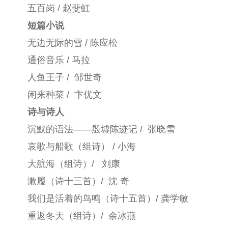
五百岗
/ 赵斐虹
短篇小说
无边无际的雪
/ 陈应松
通俗音乐
/ 马拉
人鱼王子
/ 邹世奇
闲来种菜
/ 卞优文
诗与诗人
沉默的语法
——殷墟陈迹记
/ 张晓雪
哀歌与船歌
（组诗）
/ 小海
大航海
（组诗）
/ 刘康
漱履
（诗十三首）
/ 沈 奇
我们是活着的鸟鸣
（诗十五首）
/ 龚学敏
重返冬天
（组诗）
/ 余冰燕