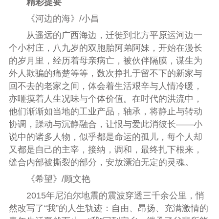
精彩提要
《河边的海》/
小昌
从遥远的广西海边，迁徙到北方平原运河边一
个小村庄，八九岁的双胞胎阿弟阿妹，开始在漫长
的岁月里，经历着母亲病亡，被伙伴隔膜，谋生为
外人欺骗的痛楚等等，数次挣扎于留不下的新家与
回不去的老家之间，体会着生活艰辛与人情冷暖，
亦咂摸着人生况味与个体价值。在时代的洪流中，
他们渐渐如当地的工业产品，轴承，将静止与转动
协调，躁动与沉静融合，让恨与爱此消彼长——小
说中的诸多人物，似乎都是命运的孤儿，每个人却
又都是自己的主宰，接纳，调和，最终扎下根来，
缝合内部被撕裂的部分，安放漂泊无定的灵魂。
《希望》/
顾文艳
2015年
尼泊尔地震
的震波穿透三千余公里，悄
然改写了“我”的人生轨迹：自由、昂扬、充满激情的