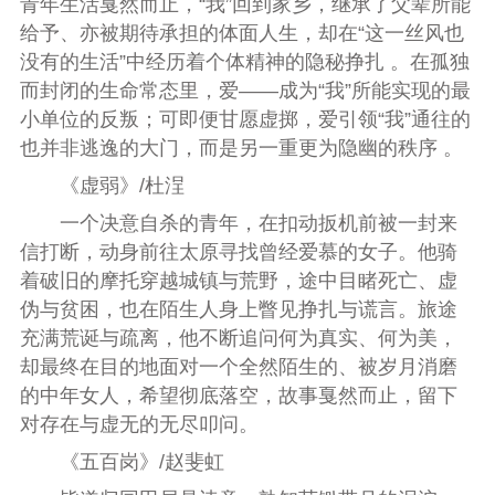
青年生活戛然而止，“我”回到家乡，继承了父辈所能
给予、亦被期待承担的体面人生，却在“这一丝风也
没有的生活”中经历着个体精神的隐秘挣扎 。在孤独
而封闭的生命常态里，爱——成为“我”所能实现的最
小单位的反叛；可即便甘愿虚掷，爱引领“我”通往的
也并非逃逸的大门，而是另一重更为隐幽的秩序 。
《虚弱》/
杜浧
一个决意自杀的青年，在扣动扳机前被一封来
信打断，动身前往太原寻找曾经爱慕的女子。他骑
着破旧的摩托穿越城镇与荒野，途中目睹死亡、虚
伪与贫困，也在陌生人身上瞥见挣扎与谎言。旅途
充满荒诞与疏离，他不断追问何为真实、何为美，
却最终在目的地面对一个全然陌生的、被岁月消磨
的中年女人，希望彻底落空，故事戛然而止，留下
对存在与虚无的无尽叩问。
《五百岗》/
赵斐虹