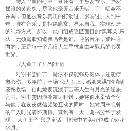
诗人巴望的心中一直住着一个热爱音乐、热爱
摇滚的黄家栋，尽管他毫无音乐天赋，弹、唱全不
在调，但他被音乐真正的打动过、影响过。人到中
年，唯有音乐，是拒绝庸常、显示自我、实现创造
的纯粹方式。所以，他们组成隐匿面目的“黑耳朵”乐
队，无须露脸知道弹唱者是谁。通俗音乐，或许通
向的，正是每一个凡俗人生寻求自由与慰藉的心灵
世界。
《人鱼王子》/
邹世奇
对谢书雯而言，游泳不仅能强身健体，还能疗
愈心伤。多年前，一场“恋人以上，婚姻未满”的情缘
遗憾收场，自此她便沉浸于苦等人生白月光的逆旅
之中。谢书雯因游泳邂逅程诺，她将似水柔情全付
与他，在夜夜微信频繁互动的同时，她对周末晚餐
的二人时光满怀期待。直到有一天，谢书雯终于发
现，“人鱼王子”只是童话，憧憬中的美好也成了镜花
水月。