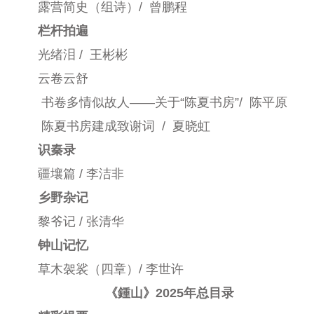
露营简史
（组诗）
/ 曾鹏程
栏杆拍遍
光绪泪
/ 王彬彬
云卷云舒
书卷多情似故人
——关于“
陈夏书房
”
/ 陈平原
陈夏书房建成致谢词
/ 夏晓虹
识秦录
疆壤篇
/ 李洁非
乡野杂记
黎爷记
/ 张清华
钟山记忆
草木袈裟
（四章）
/ 李世许
《鍾山》2025年总目录