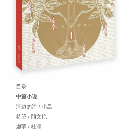
目录
中篇小说
河边的海
/ 小昌
希望
/ 顾文艳
虚弱
/ 杜浧