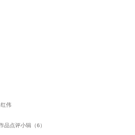
姜红伟
作品点评小辑（6）