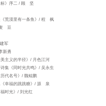
》序二 / 顾 坚
《荒漠里有一条鱼》/ 程 枫
麦 豆
李建军
李新勇
美主义的半径》/ 月色江河
诗集《同时光共鸣》/ 吴永生
历代名号》/ 魏鲲鹏
《幸福的跳跳糖》/ 源 泉
福时光》/ 刘光红