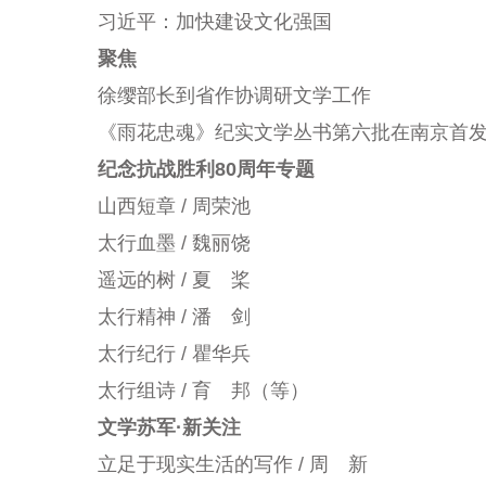
习近平：加快建设文化强国
聚焦
徐缨部长到省作协调研文学工作
《雨花忠魂》纪实文学丛书第六批在南京首
纪念抗战胜利80周年专题
山西短章 / 周荣池
太行血墨 / 魏丽饶
遥远的树 / 夏 桨
太行精神 / 潘 剑
太行纪行 / 瞿华兵
太行组诗 / 育 邦（等）
文学苏军·新关注
立足于现实生活的写作 / 周 新