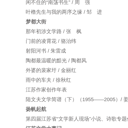
闲不住的“南荡书生” / 周 强
叶橹先生与我的两序之缘 / 邹 进
梦都大街
那年初涉文学路 / 张 枫
门前的凌霄花 / 骆治纬
射阳河书 / 朱雷成
陶都最温暖的黯光 / 陶都风
外婆的裴家圩 / 金丽红
雨中的车夫 / 徐秋红
江苏作家创作年表
陆文夫文学简谱（下）（1955——2005）/ 
扬帆起航
第四届江苏省“文学新人现场”小说、诗歌专题