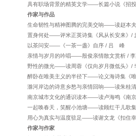
具有职场背景的精英文学——长篇小说《招投标
作家与作品
生命韧性与精神图腾的完美交响——读赵本夫
置身何处——评米正英诗集《风从长安来》/ 
以茶问安——《一茶一盏》自序 / 吕 峰
亲情与岁月的吟唱——殷俊亲情散文赏析 / 
野性的微光——读周蓉《仅向岁月微低头》/ 
醉卧在唯美主义的半径下——论义海诗集《唯
滁河岸边的诗意乡愁与亲情回响——读朱桂清
南京城市文化的通识读本——读卢海鸣《南京
一起唤春天，笑醒小池塘——读顾红干儿歌集
用心为真实与温度驻足——读谢文龙《扣住幸
作家与作家