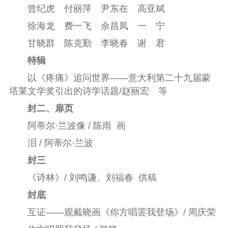
曾纪虎 付丽萍 尹东在 高亚斌
徐海龙 费一飞 余昌凤 一 宁
甘晓群 陈克勤 李晓春 谢 君
特辑
以
《疼痛》
追问世界——意大利第二十九届蒙
塔莱文学奖引出的诗学话题/赵丽宏 等
封二、扉页
阿蒂尔·兰波像 / 陈雨 画
泪 / 阿蒂尔·兰波
封三
《诗林》
/
刘鸣谦、刘福春 供稿
封底
互证——观戴晓画《
你方唱罢我登场
》/ 周庆荣