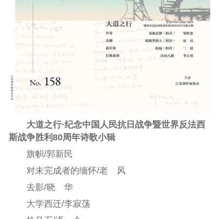
大道之行·纪念中国人民抗日战争暨世界反法西
斯战争胜利80周年诗歌小辑
旗帜/郭新民
对未完成者的缅怀/老 风
去影/晓 华
大学西迁/李寂荡