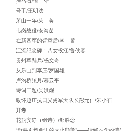
拴马石/语 伞
号手/王明法
茅山一年/茱 萸
韦岗战役
/安海茵
在新四军的臂章后/李 哲
江流纪念碑：
八女投江
/鲁侠客
贵州草鞋兵/杨文奇
从乐山到李庄/罗国雄
卢沟桥弦月/暮云平
诗词二题/吴洪彪
敬怀赵庄抗日义勇军大队长彭元仁/朱小石
开卷
花瓶安静（组诗）/邹胜念
“就要引燃命里的大火熊熊”——读邹胜念的诗/