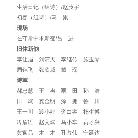
生活日记（组诗）/赵茂宇
初春（组诗）/马 累
现场
在守常中求新变/吕 进
旧体新韵
李让眉 刘清天 李继传 施玉琴
周锦飞 张欣威 戴 琛
诗萃
郝忠慧 王 冉 雨 田 孙 清
田 斌 龚金明 涂 拥 鲁 川
王一川 渡小好 旁白客 杨生博
冷眉语 赵文斌 马小车 贡才兴
黄官品 木 木 孔占伟 宁延达