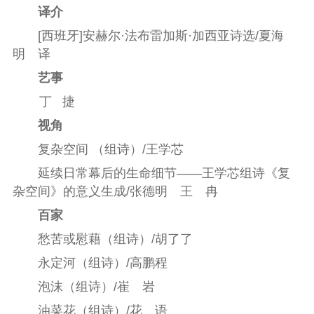
译介
[西班牙]安赫尔·法布雷加斯·加西亚诗选/夏海
明 译
艺事
丁 捷
视角
复杂空间 （组诗）/王学芯
延续日常幕后的生命细节——王学芯组诗《复
杂空间》的意义生成/张德明 王 冉
百家
愁苦或慰藉（组诗）/胡了了
永定河（组诗）/高鹏程
泡沫（组诗）/崔 岩
油菜花（组诗）/花 语