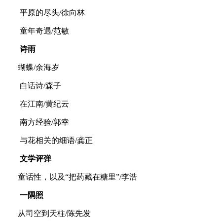
平原的尽头/徐向林
童年奇遇/范敏
诗雨
蝴蝶/余海岁
白话诗/森子
在江南/黄纪云
南方经验/郭幸
与花相关的细语/龚正
文学评弹
童话性，以及“把药藏在糖里”/李浩
一隅照
从司空到天柱/陈先发