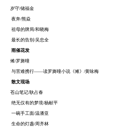
岁守/储福金
夜奔/熊焱
祖母的牌局/和晓梅
最长的告别/吴忠全
雨催花发
傩/罗旖曈
与苦难携行——读罗旖曈小说《傩》/黄咏梅
散文现场
苍山笔记/耿占春
绝无仅有的梦境/杨献平
一碗手工面/温潘亚
生命的灯盏/周齐林