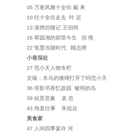
05 万卷风雅十全街 戴 来
10 往十全街走去 叶 迟
13 滚绣坊随记 王伯明
16 翠园湖的前世今生 倪 熊
22 笔墨当随时代 顾志骋
小巷深处
27 范小天人物专栏
文瑜：木马的缰绳打开了吗范小天
36 塔影书香忆故园 敏明的岛
39 姑苏意象 袁 忠
43 甪直往事 朱祖达
美食家
47 人间四季宴许 河