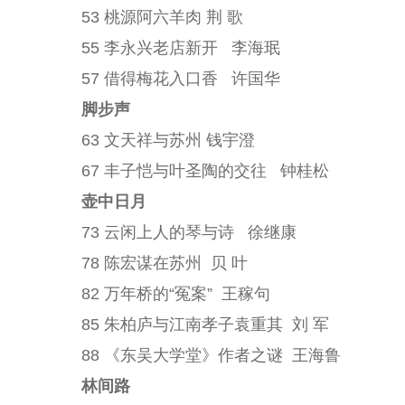
53 桃源阿六羊肉 荆 歌
55 李永兴老店新开 李海珉
57 借得梅花入口香 许国华
脚步声
63 文天祥与苏州 钱宇澄
67 丰子恺与叶圣陶的交往 钟桂松
壶中日月
73 云闲上人的琴与诗 徐继康
78 陈宏谋在苏州 贝 叶
82 万年桥的“冤案” 王稼句
85 朱柏庐与江南孝子袁重其 刘 军
88 《东吴大学堂》作者之谜 王海鲁
林间路