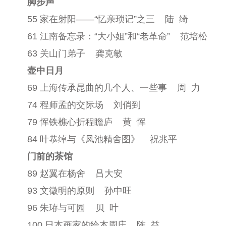
脚步声
55 家在射阳——
“
忆亲琐记
”
之三
陆
绮
61 江南备忘录：
“大
小姐
”
和
“
老革命
”
范培松
63 关山门弟子
龚克敏
壶中日月
69 上海传承昆曲的几个人、一些事
周
力
74 程师孟的交际场
刘俏到
79 恽铁樵心折程瞻庐
黄
恽
84 叶恭绰与《凤池精舍图》
祝兆平
门前的茶馆
89 赵翼在杨舍
吕大安
93 文徵明的原则
孙中旺
96 朱珔与可园
贝
叶
100 日本画家的绘本周庄
陈
益