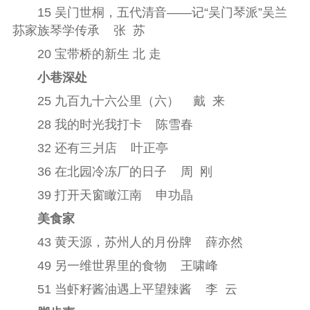
15 吴门世桐，五代清音——记
“
吴门琴派
”
吴兰
荪家族琴学传承
张
苏
20 宝带桥的新生 北 走
小巷深处
25 九百九十六公里（六
）
戴
来
28 我的时光我打
卡
陈雪春
32 还有三爿店
叶正亭
36 在北园冷冻厂的日子
周
刚
39 打开天窗瞰江南
申功晶
美食家
43 黄天源，苏州人的月份牌
薛亦然
49 另一维世界里的食物
王啸峰
51 当虾籽酱油遇上平望辣酱
李
云