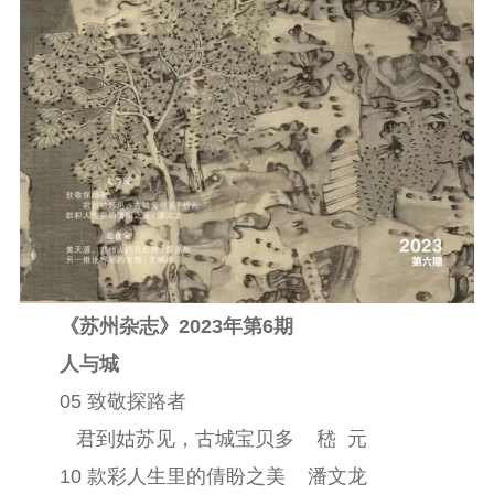
《苏州杂志》2023年第6期
人与城
05 致敬探路者
君到姑苏见，古城宝贝多
嵇
元
10 款彩人生里的倩盼之美
潘文龙