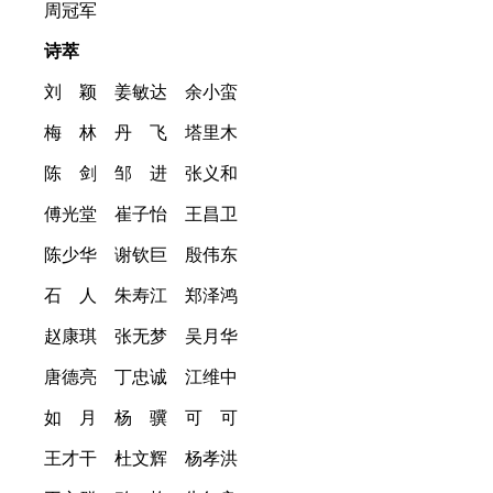
周冠军
诗萃
刘 颖 姜敏达 余小蛮
梅 林 丹 飞 塔里木
陈 剑 邹 进 张义和
傅光堂 崔子怡 王昌卫
陈少华 谢钦巨 殷伟东
石 人 朱寿江 郑泽鸿
赵康琪 张无梦 吴月华
唐德亮 丁忠诚 江维中
如 月 杨 骥 可 可
王才干 杜文辉 杨孝洪