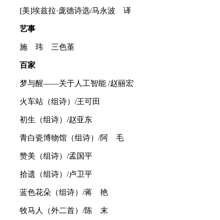
[美]埃兹拉·庞德诗选/马永波 译
艺事
施 玮 三色堇
百家
梦与醒——关于人工智能 /赵丽宏
火车站（组诗）/王可田
初生（组诗）/赵亚东
青白瓷博物馆（组诗）/阿 毛
赞美（组诗）/孟国平
拾遗（组诗）/卢卫平
蓝色花朵（组诗）/蒋 艳
牧马人（外二首）/陈 末