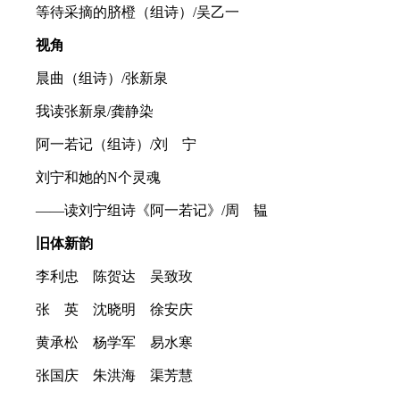
等待采摘的脐橙（组诗）/吴乙一
视角
晨曲（组诗）/张新泉
我读张新泉/龚静染
阿一若记（组诗）/刘 宁
刘宁和她的N个灵魂
——读刘宁组诗《阿一若记》/周 韫
旧体新韵
李利忠 陈贺达 吴致玫
张 英 沈晓明 徐安庆
黄承松 杨学军 易水寒
张国庆 朱洪海 渠芳慧