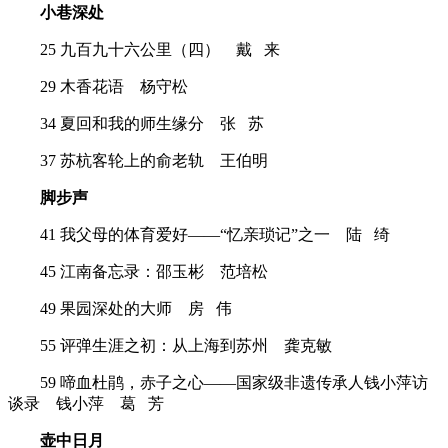
小巷深处
25 九百九十六公里（四）
戴 来
29 木香花语
杨守松
34 夏回和我的师生缘分
张 苏
37 苏杭客轮上的俞老轨
王伯明
脚步声
41 我父母的体育爱好——“忆亲琐记”之一
陆 绮
45 江南备忘录：邵玉彬
范培松
49 果园深处的大师
房 伟
55 评弹生涯之初：从上海到苏州
龚克敏
59 啼血杜鹃，赤子之心——国家级非遗传承人钱小萍访
谈录
钱小萍 葛 芳
壶中日月