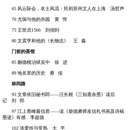
65 风云际会，名士风流：民初苏州文人在上海
汤哲声
70 尤侗与他的亦园
黄 恽
75 王世贞1566
刘俏到
80 文震亨和他的《长物志》
王 淼
门前的茶馆
85 蒯德模治狱吴中
徐 进
89 地名里的历史
蔡 佞
林间路
93 文章依旧秘书郎——汪长根《三知斋余墨》读后
记
刘 郎
97 江上青峰最信君——读《柴德赓师友信札书画及诗稿
墨迹》有感
李超德
102 张爱玲与常熟
大 平