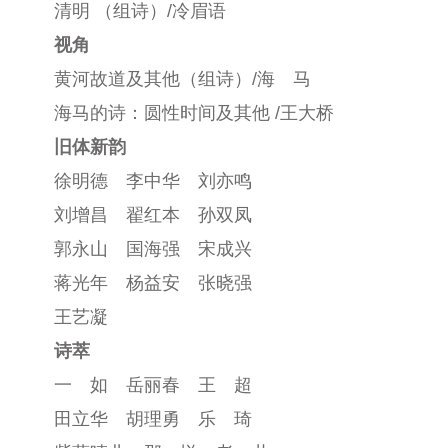
清明 （组诗）/冷眉语
视角
黄河故道及其他（组诗）/海 马
海马的诗：圆性时间及其他 /王大桥
旧体新韵
徐明德 李中华 刘亦鸣
刘增昌 翟红本 孙双凤
郭永山 国海强 宋成兴
蒋光年 杨益安 张晓强
王艺凝
诗萃
一 如 岳丽春 王 超
田立华 胡理勇 乐 琦