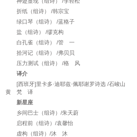
神迹显现（组诗） /李轻松
折纸（组诗） /韩宗宝
绿口琴（组诗） /蓝格子
盐（组诗） /缪克构
白孔雀（组诗） /管 一
拾河记（组诗） /弗贝贝
压力测试（组诗） /格 风
译介
[西班牙]里卡多·迪耶兹·佩耶谢罗诗选
/石峻山
黄 梵 译
新星座
乡间巴士（组诗）/朱天蔚
启程前（组诗）/袁馨怡
虚构（组诗）/沐 沐