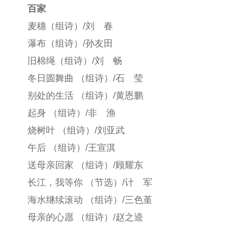
百家
麦穗（组诗）/刘 春
瀑布（组诗）/孙友田
旧棉绳（组诗）/刘 畅
冬日圆舞曲 （组诗）/石 莹
别处的生活 （组诗）/黄恩鹏
起身 （组诗）/非 渔
烧树叶 （组诗）/刘亚武
午后 （组诗）/王宣淇
送母亲回家 （组诗）/顾耀东
长江，我等你 （节选）/计 军
海水继续滚动 （组诗）/三色堇
母亲的心愿 （组诗）/赵之逵