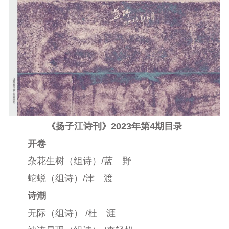
《扬子江诗刊》2023年第4期目录
开卷
杂花生树（组诗）/蓝 野
蛇蜕（组诗）/津 渡
诗潮
无际（组诗） /杜 涯