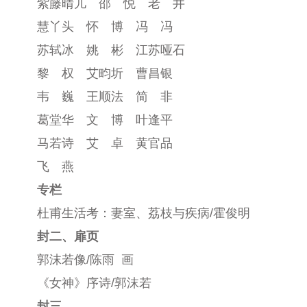
紫藤晴儿 邵 悦 老 井
慧丫头 怀 博 冯 冯
苏轼冰 姚 彬 江苏哑石
黎 权 艾畇圻 曹昌银
韦 巍 王顺法 简 非
葛堂华 文 博 叶逢平
马若诗 艾 卓 黄官品
飞 燕
专栏
杜甫生活考：妻室、荔枝与疾病/霍俊明
封二、扉页
郭沫若像/陈雨 画
《女神》序诗/郭沫若
封三