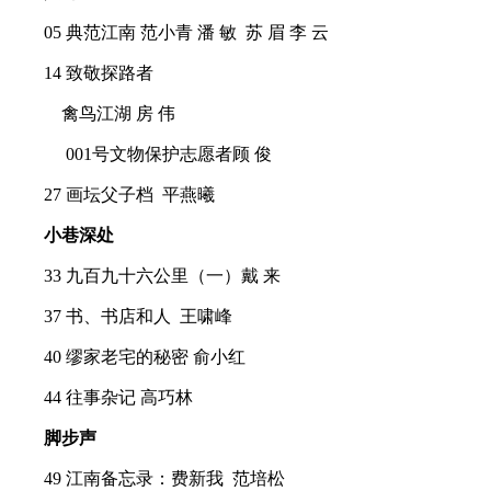
05 典范江南 范小青 潘 敏 苏 眉 李 云
14 致敬探路者
禽鸟江湖 房 伟
001号文物保护志愿者顾 俊
27 画坛父子档 平燕曦
小巷深处
33 九百九十六公里（一）戴 来
37 书、书店和人 王啸峰
40 缪家老宅的秘密 俞小红
44 往事杂记 高巧林
脚步声
49 江南备忘录：费新我 范培松