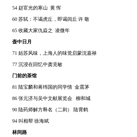
54 赵宧光的寒山 黄 恽
60 苏轼：不谒虎丘，即谒闾丘 许 敬
65 收藏大家仇焱之 凌微年
壶中日月
71 姑苏风味，上海人的味觉启蒙沈嘉禄
77 沉浸在回忆中龚克敏
门前的茶馆
81 陆宝麟和蒋纬国的同学情 金震茅
86 张元济与吴中文献展览会 柳和城
90 陆药师解方释名（二则） 陆霄鹤
94 叫相帮 徐海斌
林间路