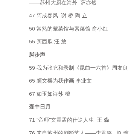
——苏州大厨在海外 薛亦然
47 阿成春风 谢 桥 陶 立
50 常熟的荤菜馆与素菜馆 俞小红
55 买西瓜 汪 放
脚步声
59 我为张充和录制《昆曲十六首》周友良
65 颜文樑为我作画 李业文
67 如玉如诗苏 檀
壶中日月
71 “帝师”文震孟的仕途人生 王 淼
76 来自苏州的剧影艺人——李君磐 赵 骥