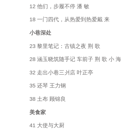
12 他们，步履不停 潘 敏
18 一门四代，从热爱到热爱戴 来
小巷深处
23 黎里笔记：古镇之夜 荆 歌
28 涵玉晓筑随手记 车前子 荆 歌 小 海
32 走出小巷三爿店 叶正亭
35 还琴 王力钢
38 土布 顾锦良
美食家
41 大使与大厨