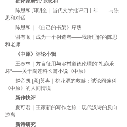
批评家研究·陈思和
陈思和 周明全｜当代文学批评四十年——与陈
思和对话
陈思和｜《自己的书架》序跋
谢有顺｜成为一个创造者——我所理解的陈思
和老师
《中原》评论小辑
王春林｜方言征用与乡村道德伦理的“礼崩乐
坏”——关于阎连科长篇小说《中原》
赵帝凯 [意]莫冉｜桃花源的救赎：试论阎连科
《中原》的人间情境
新作快评
夏可君｜王家新的写作之旅：现代汉诗的反向
游离
新诗研究