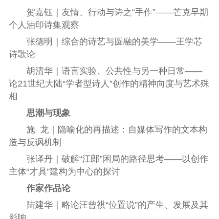
贺嘉钰｜友情、行动与诗之“手作”——芒克早期
个人油印诗集观察
张德明｜综合的诗艺与圆融的美学——王学芯
诗歌论
胡清华｜语言实验、公共性与另一种日常——
论21世纪大陆“学者型诗人”创作的精神向度与艺术殊
相
思潮与现象
施 龙｜隐喻化的再描述：自媒体写作的文本构
造与反讽机制
张译丹｜破解“江郎”困局的路径思考——以创作
主体“才具”建构为中心的探讨
作家作品论
陆建华｜略论汪曾祺“位置说”的产生、发展及其
影响