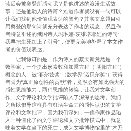
读后会被奥登所感动呢？是他讲述的浪漫生活故
事，还是他动人的诗篇？难道作者就没有一句可以
让我们找到他价值观表达的警句？其实文章题目引
用奥登的那句诗就充分表达了作者的观念，况且作
者特意引述的俄国诗人玛琳娜·茨维塔耶娃的诗句“
我早把生死加上了引号”，便更完美地补释了本文作
者的价值观表达。
让我惊讶的是，作为诗人的蔡天新竟然是一个
数学家，一个提出形素数和加乘方程（“阴阳方程”）
概念的人，被“菲尔兹奖”（数学界“诺贝尔奖”）获得
者誉为“真正原创性的贡献”者，竟然会有如此强大的
感性思维能力，两种思维的转换，让我对文学创
作、文学评论和文学批评陷入了深深的思考。我们
之所以倡导这样具有鲜活生命力的感性认识的文学
评论和文学批评，因为我们深知，一俟作家作品陷
入一种僵化了的文学评论和文学批评模式中，就意
味着文学在当下的死亡，成为文学博物馆里的“木乃