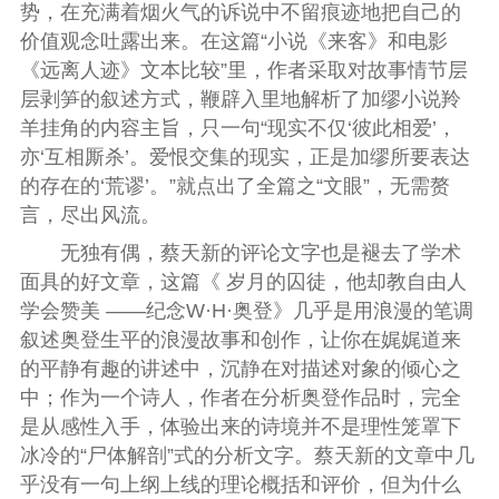
势，在充满着烟火气的诉说中不留痕迹地把自己的
价值观念吐露出来。在这篇“小说《来客》和电影
《远离人迹》文本比较”里，作者采取对故事情节层
层剥笋的叙述方式，鞭辟入里地解析了加缪小说羚
羊挂角的内容主旨，只一句“现实不仅‘彼此相爱’，
亦‘互相厮杀’。爱恨交集的现实，正是加缪所要表达
的存在的‘荒谬’。”就点出了全篇之“文眼”，无需赘
言，尽出风流。
无独有偶，蔡天新的评论文字也是褪去了学术
面具的好文章，这篇《 岁月的囚徒，他却教自由人
学会赞美 ——纪念W·H·奥登》几乎是用浪漫的笔调
叙述奥登生平的浪漫故事和创作，让你在娓娓道来
的平静有趣的讲述中，沉静在对描述对象的倾心之
中；作为一个诗人，作者在分析奥登作品时，完全
是从感性入手，体验出来的诗境并不是理性笼罩下
冰冷的“尸体解剖”式的分析文字。蔡天新的文章中几
乎没有一句上纲上线的理论概括和评价，但为什么