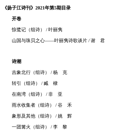
《扬子江诗刊》2021年第5期目录
开卷
惊鹭记（组诗） / 叶丽隽
山国与珠贝之心——叶丽隽诗歌谈片 / 谢 君
诗潮
吉象北行（组诗） / 杨 克
转引（组诗） / 臧 棣
在南湾（组诗） / 非 亚
雨水收集者（组诗） / 谷 禾
象形及其他（组诗） / 姚 辉
一团篝火（组诗） / 李 黎