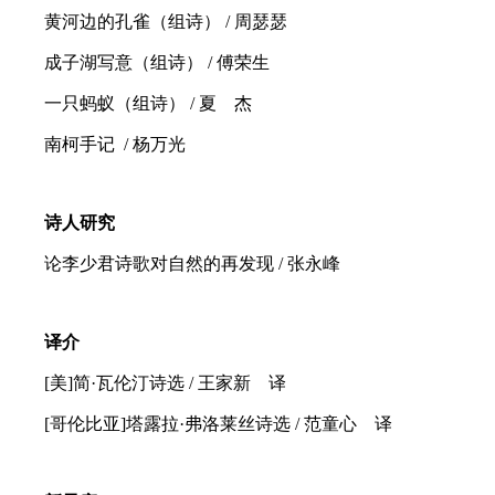
黄河边的孔雀（组诗） / 周瑟瑟
成子湖写意（组诗） / 傅荣生
一只蚂蚁（组诗） / 夏 杰
南柯手记 / 杨万光
诗人研究
论李少君诗歌对自然的再发现 / 张永峰
译介
[美]简·瓦伦汀诗选 / 王家新 译
[哥伦比亚]塔露拉·弗洛莱丝诗选 / 范童心 译