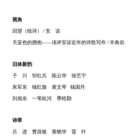
视角
回望（组诗） / 安 谅
天蓝色的拥抱——浅评安谅近年的诗歌写作 / 羊角岩
旧体新韵
子 川 邹红兵 陈云华 徐艺宁
朱军东 钱红旗 黄文琴
钱国丹
刘旭东 一苇杭河 季晗翾
诗萃
吕 进 曹昌银 黄晓华 莲 叶