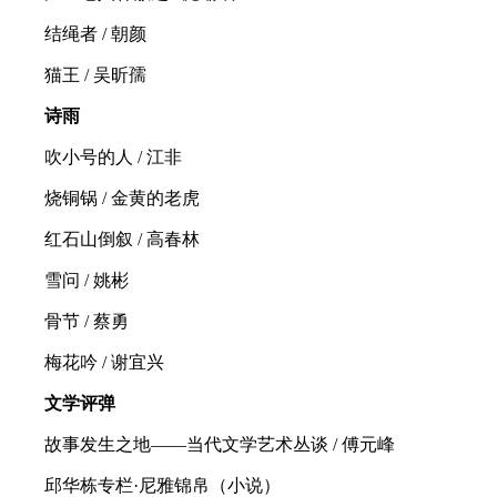
结绳者 / 朝颜
猫王 / 吴昕孺
诗雨
吹小号的人 / 江非
烧铜锅 / 金黄的老虎
红石山倒叙 / 高春林
雪问 / 姚彬
骨节 / 蔡勇
梅花吟 / 谢宜兴
文学评弹
故事发生之地——当代文学艺术丛谈 / 傅元峰
邱华栋专栏·尼雅锦帛（小说）