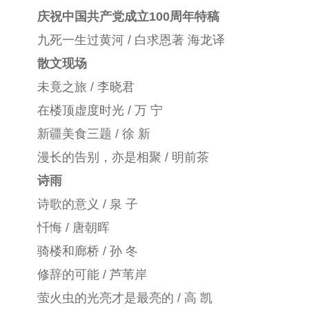
庆祝中国共产党成立100周年特稿
九死一生过黄河 / 白求恩著 海龙译
散文现场
未竟之旅 / 李晓君
在楼顶虚度时光 / 万 宁
新疆美食三题 / 徐 新
漫长的告别，亦是相聚 / 明前茶
诗雨
诗歌的意义 / 泉 子
忏悔 / 唐朝晖
骑楼和廊桥 / 孙 冬
修辞的可能 / 芦苇岸
萤火虫的光亮才是最亮的 / 高 凯