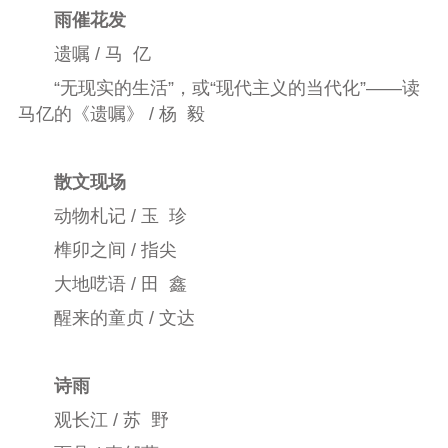
雨催花发
遗嘱 / 马 亿
“无现实的生活”，或“现代主义的当代化”——读
马亿的《遗嘱》 / 杨 毅
散文现场
动物札记 / 玉 珍
榫卯之间 / 指尖
大地呓语 / 田 鑫
醒来的童贞 / 文达
诗雨
观长江 / 苏 野