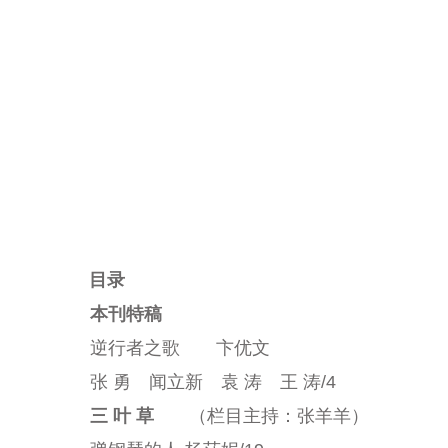
目录
本刊特稿
逆行者之歌 卞优文
张 勇 闻立新 袁 涛 王 涛
/4
三 叶 草
（栏目主持：张羊羊）