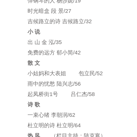
弹钢琴的人 杨莎妮
/19
时光暗盒 段 景
/27
吉候路立的诗 吉候路立
/32
小 说
出 山 金 泓
/35
免费的远方 郁小简
/42
散 文
小姑妈和大表姐 包立民
/52
雨中的忧愁 陆兴志
/56
起凤桥街
1
号 吕仁杰
/58
诗 歌
一束心绪 李朝润
/62
杜立明的诗 杜立明
/64
热 风
（栏目主持：陆克寒）