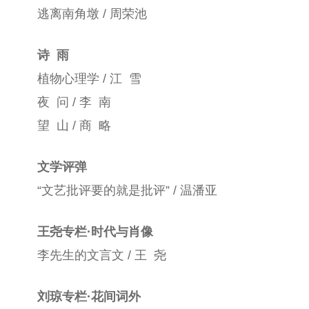
逃离南角墩 / 周荣池
诗 雨
植物心理学 / 江 雪
夜 问 / 李 南
望 山 / 商 略
文学评弹
“文艺批评要的就是批评” / 温潘亚
王尧专栏·时代与肖像
李先生的文言文 / 王 尧
刘琼专栏·花间词外