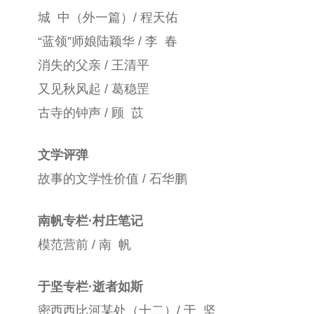
城 中（外一篇）/ 程天佑
“蓝领”师娘陆颖华 / 李 春
消失的父亲 / 王清平
又见秋风起 / 葛稳罡
古寺的钟声 / 顾 苡
文学评弹
故事的文学性价值 / 石华鹏
南帆专栏·村庄笔记
模范营前 / 南 帆
于坚专栏·逝者如斯
密西西比河某处（十二）/ 于 坚