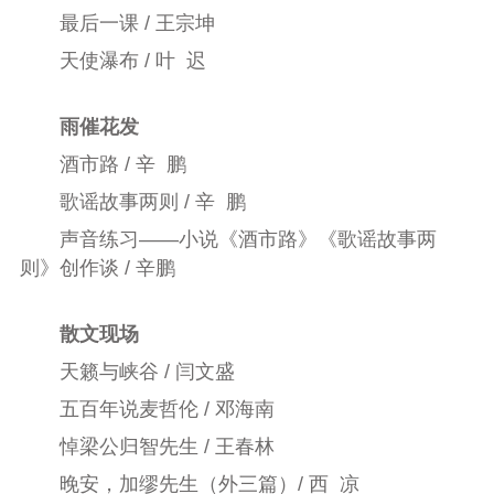
最后一课 / 王宗坤
天使瀑布 / 叶 迟
雨催花发
酒市路 / 辛 鹏
歌谣故事两则 / 辛 鹏
声音练习——小说《酒市路》《歌谣故事两
则》创作谈 / 辛鹏
散文现场
天籁与峡谷 / 闫文盛
五百年说麦哲伦 / 邓海南
悼梁公归智先生 / 王春林
晚安，加缪先生（外三篇）/ 西 凉