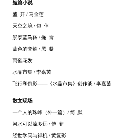
短篇小说
盛 开 / 马金莲
天空之境 / 包 倬
景泰蓝马鞍 / 拖 雷
蓝色的套箍 / 黑 凝
雨催花发
水晶市集 / 李嘉茵
飞行和倒影——《水晶市集》创作谈 / 李嘉茵
散文现场
一个人的珠峰（外一篇）/ 简 默
河水可以流多远 / 傅 菲
经世学问与禅机 / 黄复彩