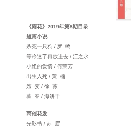
《雨花》2019年第8期目录
短篇小说
杀死一只狗 / 罗 鸣
等冷透了再放进去 / 江之永
小姐的爱情 / 何荣芳
出生入死 / 黄 楠
嬗 变 / 徐 薇
暮 春 / 海饼干
雨催花发
光影书 / 苏 眉