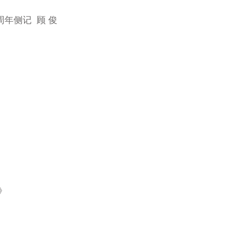
年侧记 顾 俊
记》