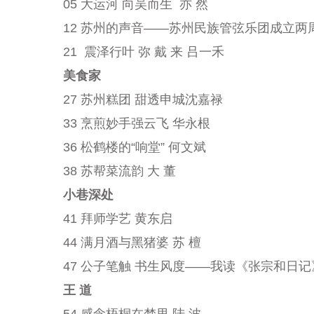
05 大运河 向吴而生 亦 然
12 苏州的声音——苏州民族管弦乐团成立两周
21 震泽行叶 弥 戴 来 吕一禾
美食家
27 苏州糕团 甜透申城沈嘉禄
33 烹煎妙手强云飞 华永根
36 松鹤楼的“响堂” 何文斌
38 苏帮菜流韵 大 董
小巷深处
41 拜师学艺 黄东启
44 满月酒与黑猪婆 苏 檀
47 公子笔触 书生风度——我读《张宗和日
王 道
54 感念梧桐在梦里 陆 波