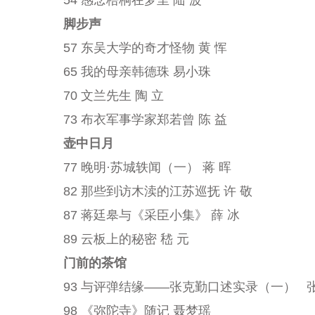
脚步声
57 东吴大学的奇才怪物 黄 恽
65 我的母亲韩德珠 易小珠
70 文兰先生 陶 立
73 布衣军事学家郑若曾 陈 益
壶中日月
77 晚明·苏城轶闻（一） 蒋 晖
82 那些到访木渎的江苏巡抚 许 敬
87 蒋廷皋与《采臣小集》 薛 冰
89 云板上的秘密 嵇 元
门前的茶馆
93 与评弹结缘——张克勤口述实录（一） 张克勤
98 《弥陀寺》随记 聂梦瑶