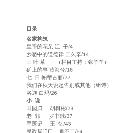
目录
名家构筑
皇帝的花朵 江 子/4
乡愁中的道德律 王久辛/14
三 叶 草 （栏目主持：张羊羊）
矿上的事 黄海兮/16
七 日 帕蒂古丽/22
我们在秋天说起告别或其他（组诗）
洛迦·白玛/26
小 说
田园归 胡树彬/28
老 郭 罗书銶/37
寻医记 王 忆/43
民政局门口 鱼不二/54