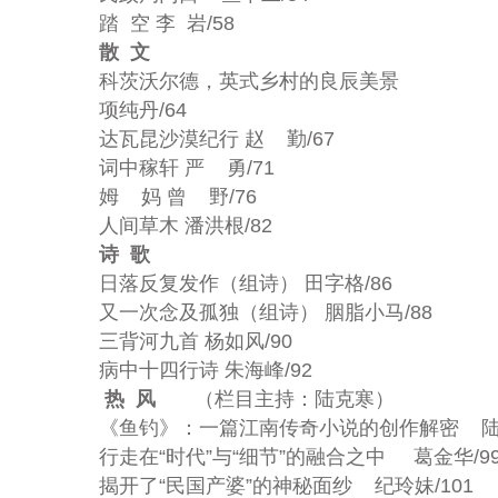
踏 空 李 岩/58
散 文
科茨沃尔德，英式乡村的良辰美景
项纯丹/64
达瓦昆沙漠纪行 赵 勤/67
词中稼轩 严 勇/71
姆 妈 曾 野/76
人间草木 潘洪根/82
诗 歌
日落反复发作（组诗） 田字格/86
又一次念及孤独（组诗） 胭脂小马/88
三背河九首 杨如风/90
病中十四行诗 朱海峰/92
热 风
（栏目主持：陆克寒）
《鱼钓》：一篇江南传奇小说的创作解密 陆克
行走在“时代”与“细节”的融合之中 葛金华/9
揭开了“民国产婆”的神秘面纱 纪玲妹/101