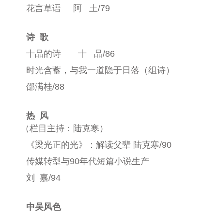
花言草语
阿
土
/79
诗
歌
十品的诗
十
品
/86
时光含蓄，与我一道隐于日落（组诗）
邵满桂
/88
热
风
（栏目主持：陆克寒）
《梁光正的光》：解读父辈 陆克寒
/90
传媒转型与
90
年代短篇小说生产
刘
嘉
/94
中吴风色