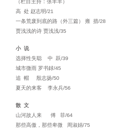
（栏目主持：张羊羊）
高
处 赵志明
/21
一条荒废到底的路（外三篇） 雍
措
/28
贾浅浅的诗 贾浅浅
/35
小
说
选择性失聪
中
跃
/39
城市微雨 罗书銶
/45
追
帽
殷志扬
/50
夏天的来客
李永兵
/56
散
文
山河故人来
傅
菲
/64
那些高傲，那些卑微
周淑娟
/75