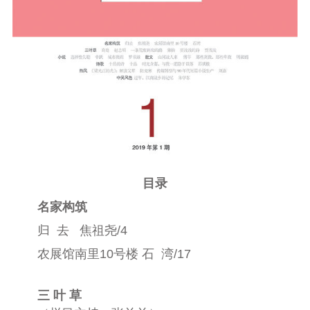
目录
名家构筑
归
去
焦祖尧
/4
农展馆南里
10
号楼 石
湾
/17
三 叶 草