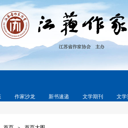
态
作家沙龙
新书速递
文学期刊
文学
首页
首页大图
>