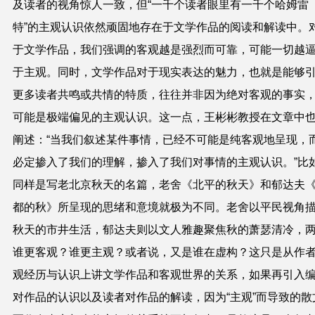
及读者的视角惊人一致，但“一千个读者眼里有一千个哈姆雷
特”的主观认识依然顽固地存在于文学作品的阅读和解读中。
于文学作品，我们强调的客观越是强烈而可靠，可能一切越
于主观。同时，文学作品对于现实表达的魅力，也就是能够
更多读者共鸣或共情的特质，往往并非因为绝对客观的事实
可能是极端偏见的主观认识。这一点，王彬彬教授在文章中
阐述：“当我们叙述某件事情，已经不可能是纯客观地呈现，
必定掺入了我们的理解，掺入了我们对事情的主观认识。”比
同样是写老北京秋天的名篇，老舍《北平的秋天》和郁达夫
都的秋》所呈现的思绪和意境就极为不同。老舍以平民视角
秋天的市井生活，郁达夫则以文人雅趣聚焦秋的萧瑟清冷，
谁更客观？谁更主观？或者说，又是谁在虚构？这只是从作
观经历与认识上讲文学作品和客观世界的关系，如果再引入
对作品的认识以及读者对作品的解读，因为“主观”而导致的散