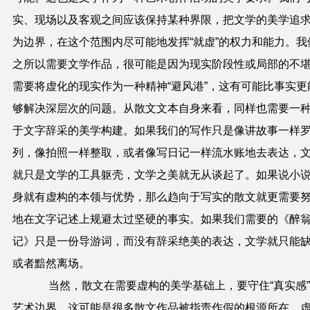
实、现场以及客观之间应该保持某种界限，把文学的美学追
为边界，在这个范围内尽可能地发挥“就虚”的权力和能力。我
之所以需要文学作品，很可能是因为现实阶段性或局部的不
需要将虚化的现实作为一种精神“避风港”，这有可能比事实更
够解决深层次的问题。从散文文本自身来看，同样也需要一
于文字辞采的美学构建。如果我们的写作只是像讲故事一样
列，像拍照一样整取，或者像写日记一样流水账地去表达，
就只是文学的工具躯壳，文学之美就无从谈起了。如果说小
身就有虚构的本领与优势，那么趋向于写实的散文就更需要
地在文字记述上规避太过坚硬的事实。如果我们需要的《醉
记》只是一份导游词，而没有辞采绝美的表达，文学就只能
或者黯然离场。
当然，散文在需要虚构的美学基础上，要守住“真实感
艺术边界，这可能是很多散文作品被指责作假的根源所在。