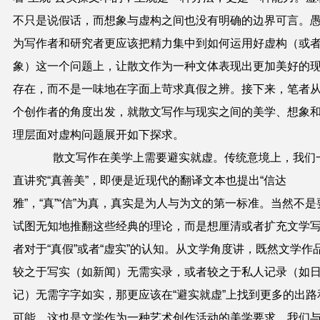
不只是说假话，而想象与虚构之间也没有明确的边界可言。
为写作者和研究者更应该把精力集中到如何运用好虚构（或
象）这一个问题上，让散文作为一种文体表现出更加美好的
存在，而不是一味地在字面上苛求真假之辨。接下来，笔者
个创作者的角度出发，就散文写作与现实之间的美学、想象
理层面对虚构问题展开如下探求。
散文写作在美学上需要避实就虚。传统意境上，我们
直讲究“真善美”，即便是近现代的翻译文本也提出“信达
雅”，“真”“信”为真，真实是为人与为文的第一标准。当然不是
试图无知地推翻这些经典的理论，而是想厘清或者扩充文学
者对于“真假”或者“虚实”的认知。从文学角度讲，既然文学作
较之于写实（如新闻）无需实录，或者较之于私人记录（如
记）无需字字如实，那更应该在“避实就虚”上找到更多的出路
可能。这也是文学作为一种艺术创作活动的美学要求。我们