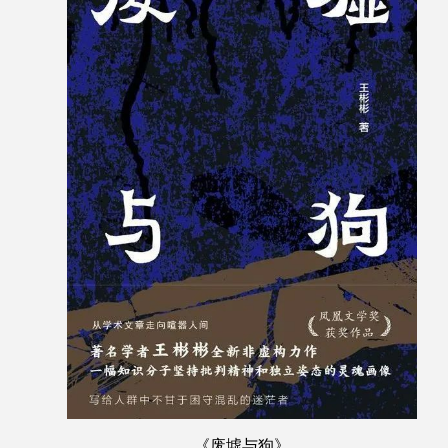
《废墟与狗》