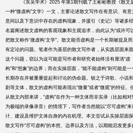
《东吴学术》2025 年第1期刊载了王彬彬教授《散文
一种“微虚构”文学》一文，主要论述散文写作在有意识、有意
意间以及下意识中存在的虚构现象，并援引《史记》等诸多
名篇阐述散文虚构的客观现象和主观追求，由此认为“或许可
把散文称作‘微虚构’文学”。散文能否虚构是一个长期被提及
有定论的问题。笔者作为基层的散文写作者，从实践层面来
这个问题，窃以为这可能是写作者和研究者始终没有厘清“虚
构”和“想象”的边界；而在实操层面，“能不能虚构”则可能是一
长期存在并被屡屡提起和讨论的伪命题。较之于诗歌、小说
剧等文体，散文的虚构可能表现出“微量”或者“微观”的特征。
从散文内部来讲，“虚构”在作为一种文体而非实录（比如相对
为极端的录像录音）的情境下，写作者当然能以“尽可虚构”来
计、建设及维护文体自身的内在机理。本文尝试从实操层面
散文写作“尽可虚构”的本然、边界以及方法，以期能启发更多