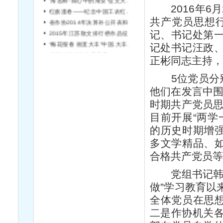
2016年6月
红旗漫卷——纪念中国工农红军长征胜利80周年诗歌大赛启事
省作协2014年决算补公开表和2015年预算补公开表
共产党员思想
2015年江苏散文排行榜作品征集启事
记、书记处第
“梅花报春 画里大丰”中国.大丰西郊梅园首届梅花文化节诗歌、散文大赛征稿启事
记处书记汪政
全国短篇小说大赛启事
正彬同志主持，
5位党员分别
他们在发言中围
时期共产党员思
目前开展“两学
的历史时期增强
多文学精品、如
合格共产党员
党组书记韩松
做”学习教育以
全体党员在思想
二是作协机关