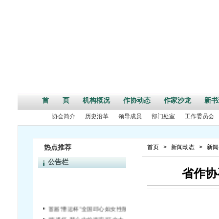
首 页
机构概况
作协动态
作家沙龙
新书
协会简介
历史沿革
领导成员
部门处室
工作委员会
热点推荐
首页
>
新闻动态
>
新闻
公告栏
省作协
首届“漕运杯”全国邱心如女性散文大奖赛征稿启事
“海迅杯·我心中的海安”征文大赛启动