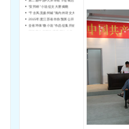
“安邦杯”小说征文大赛揭晓
“千古风流扬州城”海内外诗文大赛征稿
2015年度江苏省作协预算公开说明
全省环保“微小说”作品征集开始啦！
宿迁市文学院引进高层次文学人才简章（第2号）