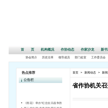
首 页
机构概况
作协动态
作家沙龙
新书
协会简介
历史沿革
领导成员
部门处室
工作委员会
热点推荐
首页
>
新闻动态
>
新闻
公告栏
省作协机关召
《雨花》举办“纪念抗日战争胜利70周年”活动征文启事
第二届中国•天津诗歌节征稿启事