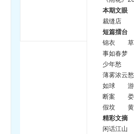
本期文眼
裁缝店 
短篇擂台
锦衣 草
事如春梦
少年愁 
薄雾浓云愁
如球 游
断案 娄
假坟 黄
精彩文摘
闲话江山