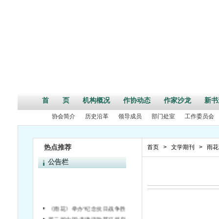
首 页
机构概况
作协动态
作家沙龙
新书
协会简介
历史沿革
领导成员
部门处室
工作委员会
热点推荐
首页
>
文学期刊
>
雨花
公告栏
《雨花》举办“纪念抗日战争胜利70周年”活动征文启事
第二届中国•天津诗歌节征稿启事