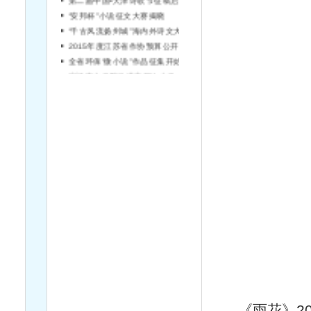
“安邦杯”小说征文大赛揭晓
“千古风流扬州城”海内外诗文大赛征稿
2015年度江苏省作协预算公开说明
全省环保“微小说”作品征集开始啦！
宿迁市文学院引进高层次文学人才简章（第2号）
《雨花》20