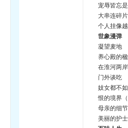
宠辱皆忘是
大串连碎片
个人挂像越
世象漫弹
凝望麦地
养心殿的楹
在淮河两岸
门外谈吃
妓女都不如
恨的境界（
母亲的细节
美丽的护士